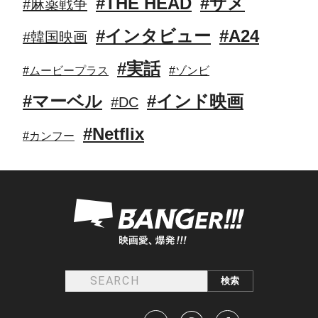
#THE HEAD
#サメ
#麻薬戦争
#インタビュー
#A24
#韓国映画
#実話
#ムービープラス
#ゾンビ
#マーベル
#インド映画
#DC
#Netflix
#カンフー