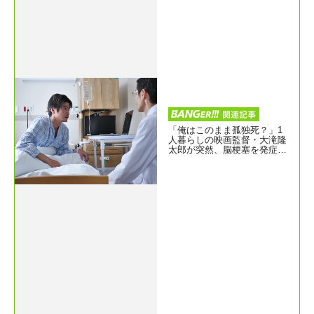
「俺はこのまま孤独死？」1
人暮らしの映画監督・大滝隆
太郎が突然、脳梗塞を発症
『もしも脳梗塞になったな
ら』