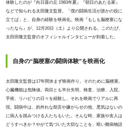
体験したのが『向日葵の丘 1983年夏』『朝日のあたる家』
などで知られる太田隆文監督。「僕の闘病生活が誰かの役に
立てば」と、自身の経験を映画化。映画『もしも脳梗塞にな
ったなら』が、12月20日（土）より公開される。このたび、
太田田隆文監督のオフィシャルインタビューが到着した。
自身の“脳梗塞の闘病体験”を映画化
太田隆文監督は17年間休まず映画作り。そのために脳梗塞。
心臓機能は危険値。両目とも半分失明。検査、治療、入院、
手術、リハビリの日々を経験し、それを映画でリアルに再
現。闘病中は、的外れな助言や嫌がらせの他、悪気はないの
に病人を踏みつける人たちもいた。そんな時、家族や友人は
どうすべきか？やがて気づいた大切なことを、暗い難病物語