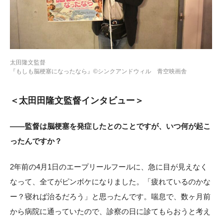
太田隆文監督
『もしも脳梗塞になったなら』©シンクアンドウィル 青空映画舎
＜太田田隆文監督インタビュー＞
——監督は脳梗塞を発症したとのことですが、いつ何が起こ
ったんですか？
2年前の4月1日のエープリールフールに、急に目が見えなく
なって、全てがピンボケになりました。「疲れているのかな
ー？寝れば治るだろう」と思ったんです。喘息で、数ヶ月前
から病院に通っていたので、診察の日に診てもらおうと考え