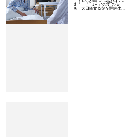
まう」「“ほんとの愛”の映
画」太田隆文監督が闘病体験
を映画化『もしも脳梗塞にな
ったなら』