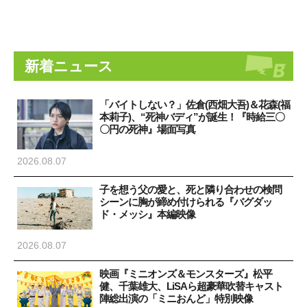
新着ニュース
「バイトしない？」佐倉(西畑大吾)＆花森(福
本莉子)、“死神バディ”が誕生！『時給三〇
〇円の死神』場面写真
2026.08.07
子を想う父の愛と、死と隣り合わせの検問
シーンに胸が締め付けられる『バグダッ
ド・メッシ』本編映像
2026.08.07
映画『ミニオンズ＆モンスターズ』松平
健、千葉雄大、LiSAら超豪華吹替キャスト
陣総出演の「ミニおんど」特別映像