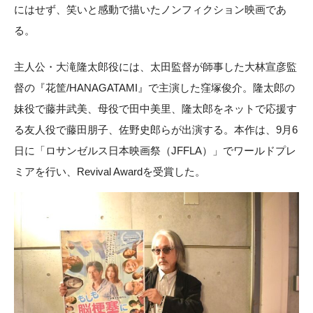
にはせず、笑いと感動で描いたノンフィクション映画であ
る。
主人公・大滝隆太郎役には、太田監督が師事した大林宣彦監
督の『花筐/HANAGATAMI』で主演した窪塚俊介。隆太郎の
妹役で藤井武美、母役で田中美里、隆太郎をネットで応援す
る友人役で藤田朋子、佐野史郎らが出演する。本作は、9月6
日に「ロサンゼルス日本映画祭（JFFLA）」でワールドプレ
ミアを行い、Revival Awardを受賞した。