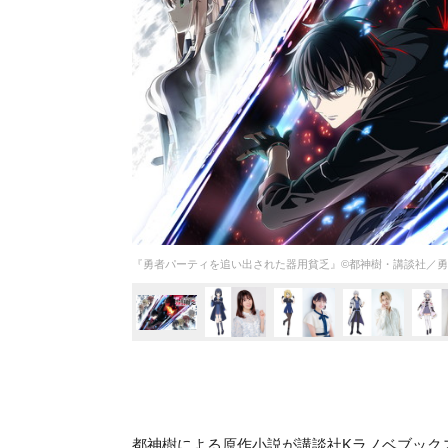
『勇者パーティを追い出された器用貧乏』©都神樹・講談社／
都神樹による原作小説が講談社Kラノベブック