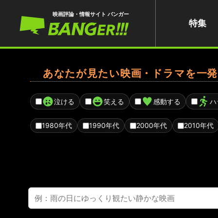
映画評論・情報サイト バンガー
特集
あなたが見たい映画・ドラマを一発
泣ける
笑える
感動する
ハ
1980年代
1990年代
2000年代
2010年代