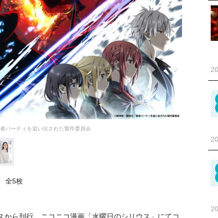
20
勇者パーティを追い出された製作委員会
20
全5枚
20
スから刊行、ニコニコ漫画「水曜日のシリウス」にてコ