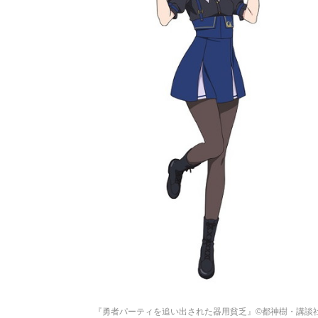
『勇者パーティを追い出された器用貧乏』©都神樹・講談