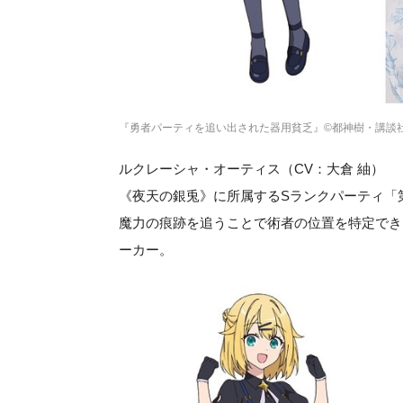
『勇者パーティを追い出された器用貧乏』©都神樹・講談
ルクレーシャ・オーティス（CV：大倉 紬）
《夜天の銀兎》に所属するSランクパーティ「
魔力の痕跡を追うことで術者の位置を特定でき
ーカー。