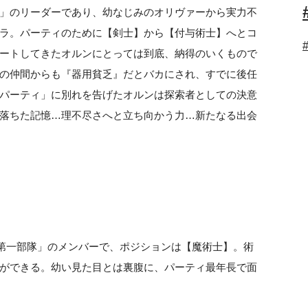
」のリーダーであり、幼なじみのオリヴァーから実力不
ラ。パーティのために【剣士】から【付与術士】へとコ
ートしてきたオルンにとっては到底、納得のいくもので
の仲間からも『器用貧乏』だとバカにされ、すでに後任
パーティ」に別れを告げたオルンは探索者としての決意
落ちた記憶…理不尽さへと立ち向かう力…新たなる出会
第一部隊」のメンバーで、ポジションは【魔術士】。術
ができる。幼い見た目とは裏腹に、パーティ最年長で面