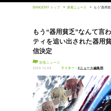
>
>
BANGER!!! トップ
新着ニュース
もう“器用
もう“器用貧乏”なんて言
ティを追い出された器用貧乏
信決定
新着ニュース
ライター：
#ニュース編集部
2025.12.09