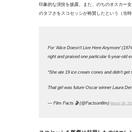
印象的な演技を披露。また、のちのオスカー女
のタフさをスコセッシが称賛したという（当時
For ‘Alice Doesn’t Live Here Anymore’ (1974
right and praised one particular 6-year-old e
“She ate 19 ice cream cones and didn’t get s
That girl was future Oscar winner Laura De
— Film Facts 🎬 (@Factsonfilm)
March 30, 20