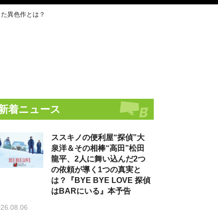
った異色作とは？
新着ニュース
ススキノの便利屋“探偵”大
泉洋＆その相棒“高田”松田
龍平、2人に舞い込んだ2つ
の依頼が導く1つの真実と
は？『BYE BYE LOVE 探偵
はBARにいる』本予告
26.08.06