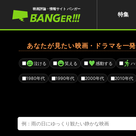
映画評論・情報サイト バンガー
特集
あなたが見たい映画・ドラマを一発
泣ける
笑える
感動する
ハ
1980年代
1990年代
2000年代
2010年代