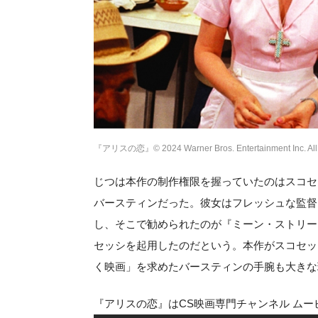
『アリスの恋』© 2024 Warner Bros. Entertainment Inc. All 
じつは本作の制作権限を握っていたのはスコセ
バースティンだった。彼女はフレッシュな監督
し、そこで勧められたのが『ミーン・ストリー
セッシを起用したのだという。本作がスコセッ
く映画」を求めたバースティンの手腕も大きな
『アリスの恋』はCS映画専門チャンネル ムービ