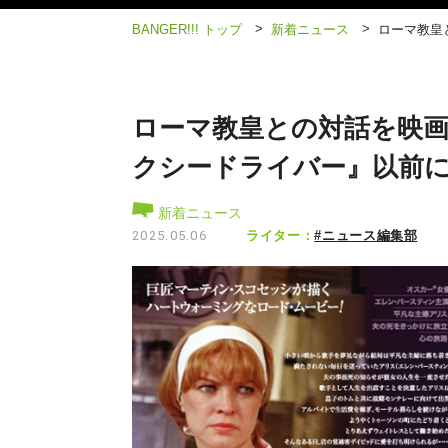
>
>
BANGER!!! トップ
新着ニュース
ローマ教皇
ローマ教皇との対話を映
クシードライバー』以前
新着ニュース
ライター：
#ニュース編集部
2025.05.06