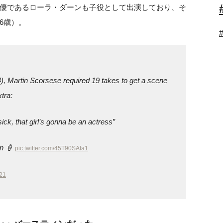
優であるローラ・ダーンも子役として出演しており、そ
6歳）。
), Martin Scorsese required 19 takes to get a scene
xtra:
ick, that girl’s gonna be an actress”
rn 🍦
pic.twitter.com/45T90SAIa1
21