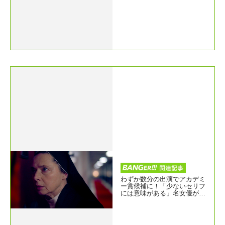
わずか数分の出演でアカデミ
ー賞候補に！「少ないセリフ
には意味がある」名女優が語
る衝撃作『教皇選挙』