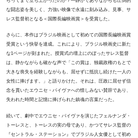
らってまで立ち上がったのか？―静かでありながらも圧倒的
な闘志姿を美しく、力強い映像で永遠に刻み込み、見事、サ
レス監督初となる＜国際長編映画賞＞を受賞した。
さらに、本作はブラジル映画として初めての国際長編映画賞
受賞という快挙を達成。これにより、ブラジル映画史に新た
な1ページが刻まれた。授賞式の壇上にのぼったサレス監督
は、静かながらも確かな声で「この賞は、独裁政権のもとで
大きな喪失を経験しながらも、屈せずに抵抗し続けた一人の
女性に捧げます。」と語りかけた。それは、圧政に屈せず信
念を貫いたエウニセ・パイヴァへの惜しみない賛辞であり、
失われた時間と記憶に捧げられた鎮魂の言葉だった。
続いて、劇中でエウニセ・パイヴァを演じたフェルナンダ・
トーレスと、トーレスの実の母であり、かつてサレス監督の
『セントラル・ステーション』でブラジル人女優として初め