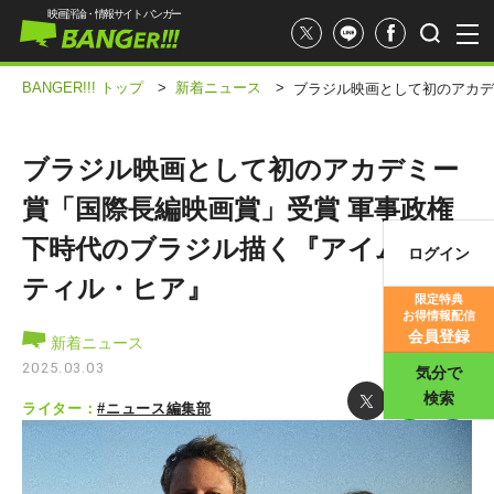
映画評論・情報サイト バンガー
BANGER!!! トップ
>
新着ニュース
>
ブラジル映画として初のアカデ
ブラジル映画として初のアカデミー
賞「国際長編映画賞」受賞 軍事政権
下時代のブラジル描く『アイム・ス
ログイン
映画記事
ティル・ヒア』
限定特典
お得情報配信
映画評価
会員登録
新着ニュース
2025.03.03
気分で
検索
ライター：
#ニュース編集部