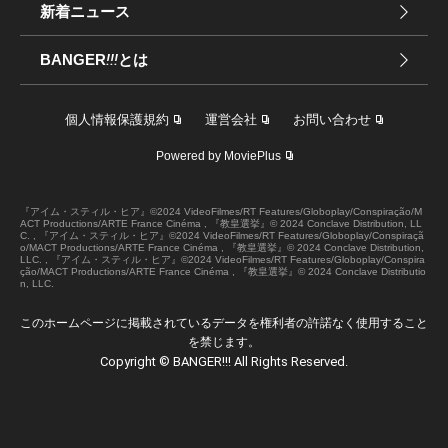
新着ニュース
BANGER
!!!
とは
個人情報保護規約
運営会社
お問い合わせ
Powered by MoviePlus
『アイム・スティル・ヒア』©2024 VideoFilmes/RT Features/Globoplay/Conspiração/M
ACT Productions/ARTE France Cinéma , 『教皇選挙』© 2024 Conclave Distribution, LL
C. , 『アイム・スティル・ヒア』©2024 VideoFilmes/RT Features/Globoplay/Conspiraçã
o/MACT Productions/ARTE France Cinéma , 『教皇選挙』© 2024 Conclave Distribution,
LLC. , 『アイム・スティル・ヒア』©2024 VideoFilmes/RT Features/Globoplay/Conspira
ção/MACT Productions/ARTE France Cinéma , 『教皇選挙』© 2024 Conclave Distributio
n, LLC.
このホームページに掲載されているデータを権利者の許諾なく使用すること
を禁じます。
Copyright © BANGER!!! All Rights Reserved.