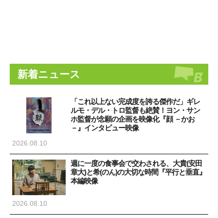
新着ニュース
「これ以上ない完成度を誇る傑作だ」ギレ
ルモ・デル・トロ監督も絶賛！ヨン・サン
ホ監督が念願の企画を映像化『顔 －かお
－』インタビュー映像
2026.08.10
週に一度の食事会で交わされる、大貴(安田
章大)と希(のん)の大切な時間『平行と垂直』
本編映像
2026.08.10