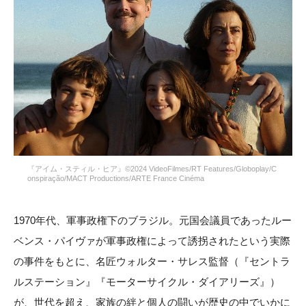
『アイム・スティル・ヒア』©2024 VideoFilmes/RT Features/Globoplay/C
onspiração/MACT Productions/ARTE France Cinéma
1970年代、軍事政権下のブラジル。元国会議員であったルー
ベンス・パイヴァが軍事政権によって誘拐されたという実際
の事件をもとに、名匠ウォルター・サレス監督（『セントラ
ルステーション』『モーターサイクル・ダイアリーズ』）
が、世代を超え、家族の絆と個人の闘いが歴史の中でいかに