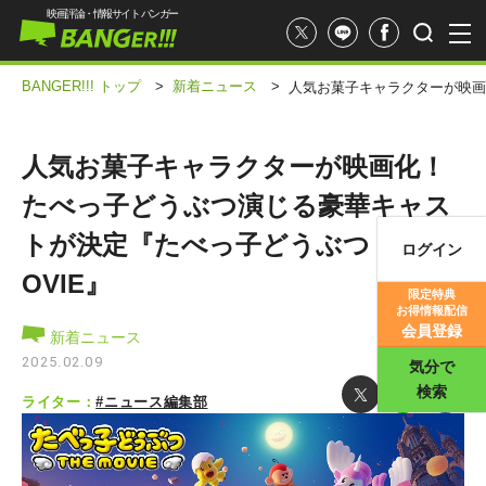
映画評論・情報サイト バンガー
BANGER!!! トップ
>
新着ニュース
>
人気お菓子キャラクターが映画化
人気お菓子キャラクターが映画化！
たべっ子どうぶつ演じる豪華キャス
トが決定『たべっ子どうぶつ THE M
ログイン
映画記事
OVIE』
限定特典
お得情報配信
映画評価
会員登録
新着ニュース
2025.02.09
気分で
検索
ライター：
#ニュース編集部