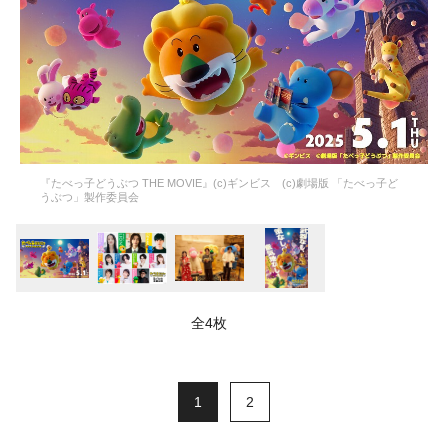
『たべっ子どうぶつ THE MOVIE』(c)ギンビス (c)劇場版 「たべっ子ど
うぶつ」製作委員会
全4枚
1
2