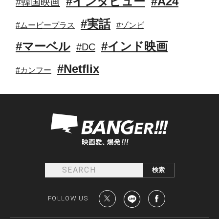
#インタビュー
#A24
#韓国映画
#実話
#ムービープラス
#ゾンビ
#マーベル
#インド映画
#DC
#Netflix
#カンフー
FOLLOW US