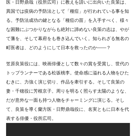
医・日野鼎哉（役所広司）に教えを請いに出向いた良策は、
異国では疫病の予防法として「種痘」が行われている事を知
る。予防法成功の鍵となる「種痘の苗」を入手すべく、様々
な困難にぶつかりながらも絶対に諦めない良策の志は、やが
て藩を、そして幕府をも巻き込んでいく。知られざる無名の
町医者は、どのようにして日本を救ったのか——？
笠原良策役には、映画俳優として数々の賞を受賞し、世代の
トップランナーである松坂桃李。使命感に溢れる人物をひた
むきに、力強く演じ切り、作品を牽引する。そして良策の
妻・千穂役に芳根京子。周りを明るく照らす太陽のような、
だが意外な一面も持つ人物をチャーミングに演じる。そし
て、良策を導く蘭方医・日野鼎哉役に、名実ともに日本を代
表する俳優・役所広司。