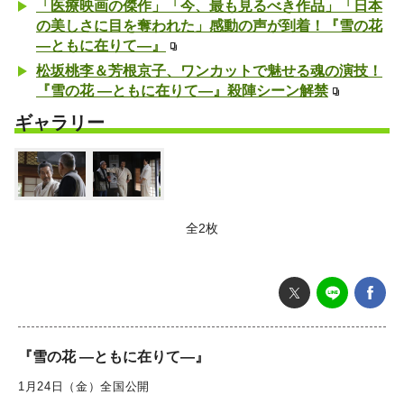
「医療映画の傑作」「今、最も見るべき作品」「日本
の美しさに目を奪われた」感動の声が到着！『雪の花
―ともに在りて―』
松坂桃李＆芳根京子、ワンカットで魅せる魂の演技！
『雪の花 ―ともに在りて―』殺陣シーン解禁
ギャラリー
全2枚
『雪の花 ―ともに在りて―』
1月24日（金）全国公開