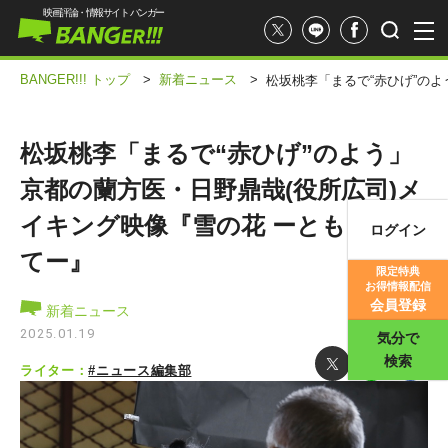
映画評論・情報サイト バンガー
BANGER!!! トップ
>
新着ニュース
>
松坂桃李「まるで“赤ひげ”の
松坂桃李「まるで“赤ひげ”のよう」
京都の蘭方医・日野鼎哉(役所広司)メ
イキング映像『雪の花 ーともに在り
ログイン
映画記事
てー』
限定特典
お得情報配信
映画評価
会員登録
新着ニュース
2025.01.19
気分で
検索
ライター：
#ニュース編集部