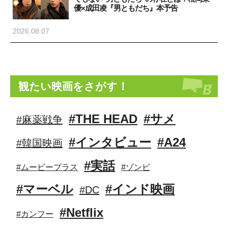
優×成田凌『男ともだち』本予告
2026.08.07
観たい映画をさがす！
#THE HEAD
#サメ
#麻薬戦争
#インタビュー
#A24
#韓国映画
#実話
#ムービープラス
#ゾンビ
#マーベル
#インド映画
#DC
#Netflix
#カンフー