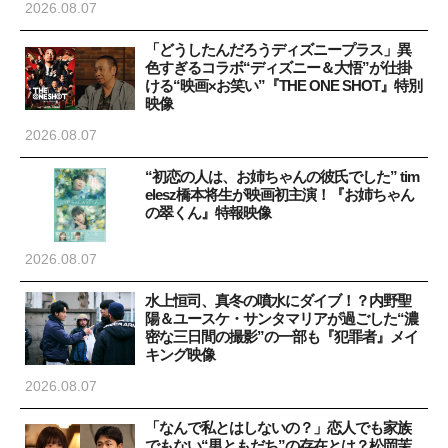
2026.08.07
「どうしたんだろうディズニープラス」異
色すぎるコラボ“ディズニー＆大悟”が仕掛
ける“映画×お笑い”『THE ONE SHOT』特別
映像
2026.08.07
“初恋の人は、お姉ちゃんの彼氏でした” tim
elesz橋本将生が映画初主演！『お姉ちゃん
の翠くん』特報映像
2026.08.07
水上恒司、真冬の噴水にダイブ！？内野聖
陽＆ユースケ・サンタマリアが過ごした“濃
密な三日間の撮影”の一部も『犯罪者』メイ
キング映像
2026.08.07
「なんで私とはしないの？」恋人でも家族
でもない“男ともだち”の存在とは？松岡茉