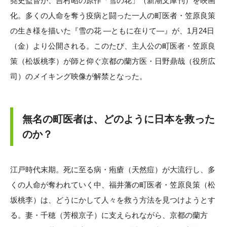
堯史監督が、吉村昭の原作「雪の花」（新潮文庫刊）を映画
化。多くの人命を奪う疫病と闘った一人の町医者・笠原良策
の生き様を描いた『雪の花 ―ともに在りて―』が、1月24日
（金）より公開される。このたび、主人公の町医者・笠原良
策（松坂桃李）が師と仰ぐ京都の蘭方医・日野鼎哉（役所広
司）のメイキング映像が解禁となった。
無名の町医者は、どのように日本を救った
のか？
江戸時代末期。死に至る病・疱瘡（天然痘）が大流行し、多
くの人命が奪われていく中、福井藩の町医者・笠原良策（松
坂桃李）は、どうにかして人々を救う方法を見つけようとす
る。妻・千穂（芳根京子）に支えられながら、京都の蘭方