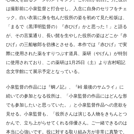
は撮影前に小泉監督と打合せし、入念に自身のセリフをチェ
ック。白い衣装に身を包んだ役所の姿を初めて見た松坂は、
「まるで（黒澤明監督の）『赤ひげ』かと思った！」と語る
が、その言葉通り、長い髭を生やした役所の姿はどこか『赤
ひげ』の三船敏郎を彷彿とさせる。本作では『赤ひげ』で実
際に使用された薬をすりつぶす道具、薬研（やげん）が特別
に使用されており、この薬研は1月25日（土）より吉村昭記
念文学館にて展示予定となっている。
小泉監督の作品には『蜩ノ記』、『峠 最後のサムライ』に
続いての参加となる役所は、「小泉監督の作品にはどんな形
でも参加したいと思っていた。」と小泉監督作品への意欲を
見せる。小泉監督も、「役所さんは演じる人物をきちんとつ
かんで、立ち上がらせてくれる俳優さん。ご一緒できるのは
本当に心強いです。役に対する取り組み方が非常に真摯で、