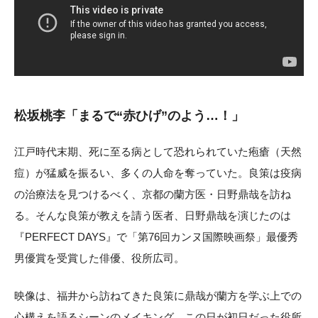
松坂桃李「まるで“赤ひげ”のよう…！」
江戸時代末期、死に至る病として恐れられていた疱瘡（天然
痘）が猛威を振るい、多くの人命を奪っていた。良策は疫病
の治療法を見つけるべく、京都の蘭方医・日野鼎哉を訪ね
る。そんな良策が教えを請う医者、日野鼎哉を演じたのは
『PERFECT DAYS』で「第76回カンヌ国際映画祭」最優秀
男優賞を受賞した俳優、役所広司。
映像は、福井から訪ねてきた良策に鼎哉が蘭方を学ぶ上での
心構えを語るシーンのメイキング。この日が初日だった役所