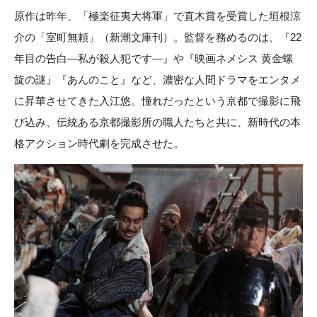
原作は昨年、「極楽征夷大将軍」で直木賞を受賞した垣根涼
介の「室町無頼」（新潮文庫刊）。監督を務めるのは、『22
年目の告白―私が殺人犯です—』や『映画ネメシス 黄金螺
旋の謎』『あんのこと』など、濃密な人間ドラマをエンタメ
に昇華させてきた入江悠。憧れだったという京都で撮影に飛
び込み、伝統ある京都撮影所の職人たちと共に、新時代の本
格アクション時代劇を完成させた。