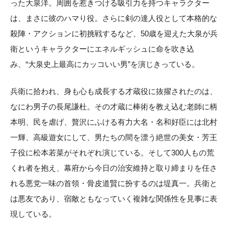
った大泉洋。周囲を惹きつける吸引力を持つキャラクター
は、まさに彼のハマり役。さらに剣の達人役として本格的な
殺陣・アクションに初挑戦するなど、50歳を迎えた大泉が兵
衛というキャラクターにエネルギッシュに命を吹き込
み、“大泉史上最高にカッコいい男”を演じきっている。
兵衛に拾われ、身も心も成長する才蔵役に抜擢されたのは、
なにわ男子の長尾謙杜。その才蔵に棒術を教え込む老師に柄
本明、民を虐げ、贅沢にふける有力大名・名和好臣には北村
一輝、高級遊女にして、男たちの間を漂う絶世の美女・芳王
子役に松本若菜がそれぞれ演じている。そして300人もの荒
くれ者を抱え、幕府から今日の治安維持と取り締まりを任さ
れる悪党一味の首領・骨皮道賢に扮するのは堤真一。兵衛と
は悪友であり、宿敵ともなっていく複雑な関係性を見事に表
現している。