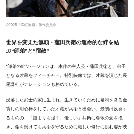
©2025『室町無頼』製作委員会
世界を変えた無頼・蓮田兵衛の運命的な絆を結
ぶ“師弟”と“宿敵”
“師弟の絆”バージョンは、本作の主人公・蓮田兵衛と、弟子
となる才蔵をフィーチャー。特別映像では、才蔵を演じた長
尾謙杜がナレーションも務めている。
没落した武士の家に生まれ、生きていくために暴利を貪る金
貸しの用心棒をしていた才蔵が兵衛と出会い、最初は反発す
るものの、「誰よりも強く、優しい」兵衛に尊敬の念を抱
き、命を懸けても兵衛を守るために厳しい修行に挑む姿が映