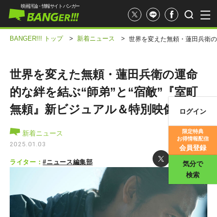
映画評論・情報サイト バンガー
BANGER!!! トップ
>
新着ニュース
>
世界を変えた無頼・蓮田兵衛の
世界を変えた無頼・蓮田兵衛の運命
的な絆を結ぶ“師弟”と“宿敵”『室町
無頼』新ビジュアル＆特別映像
ログイン
映画記事
限定特典
新着ニュース
お得情報配信
映画評価
2025.01.03
会員登録
ライター：
#ニュース編集部
気分で
検索