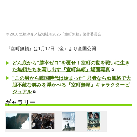
© 2016 垣根涼介／新潮社 ©2025「室町無頼」製作委員会
『室町無頼』は1月17日（金）より全国公開
どん底から“勝率ゼロ”を覆せ！室町の世を戦いに生き
た無頼たちを写し出す『室町無頼』場面写真
“この男から戦国時代は始まった” 只者ならぬ風格で大
胆不敵な笑みを浮かべる『室町無頼』キャラクタービ
ジュアル
ギャラリー