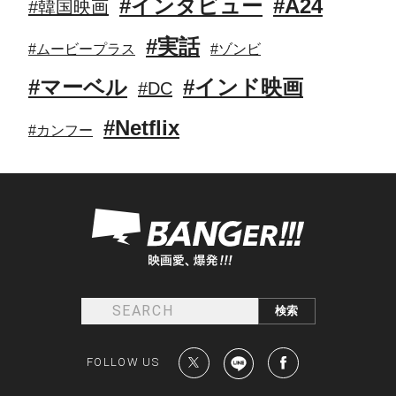
#インタビュー
#A24
#韓国映画
#実話
#ムービープラス
#ゾンビ
#マーベル
#インド映画
#DC
#Netflix
#カンフー
FOLLOW US