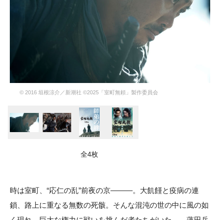
© 2016 垣根涼介／新潮社 ©2025「室町無頼」製作委員会
全4枚
時は室町、“応仁の乱”前夜の京———。大飢饉と疫病の連
鎖、路上に重なる無数の死骸。そんな混沌の世の中に風の如
く現れ、巨大な権力に戦いを挑んだ者たちがいた…。蓮田兵