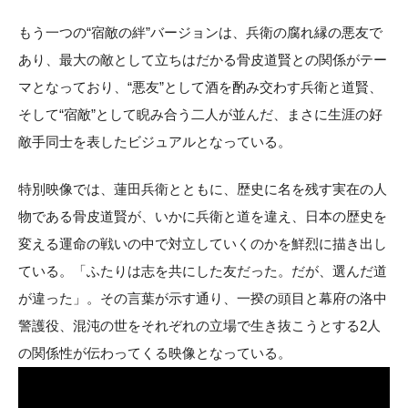
もう一つの“宿敵の絆”バージョンは、兵衛の腐れ縁の悪友で
あり、最大の敵として立ちはだかる骨皮道賢との関係がテー
マとなっており、“悪友”として酒を酌み交わす兵衛と道賢、
そして“宿敵”として睨み合う二人が並んだ、まさに生涯の好
敵手同士を表したビジュアルとなっている。
特別映像では、蓮田兵衛とともに、歴史に名を残す実在の人
物である骨皮道賢が、いかに兵衛と道を違え、日本の歴史を
変える運命の戦いの中で対立していくのかを鮮烈に描き出し
ている。「ふたりは志を共にした友だった。だが、選んだ道
が違った」。その言葉が示す通り、一揆の頭目と幕府の洛中
警護役、混沌の世をそれぞれの立場で生き抜こうとする2人
の関係性が伝わってくる映像となっている。