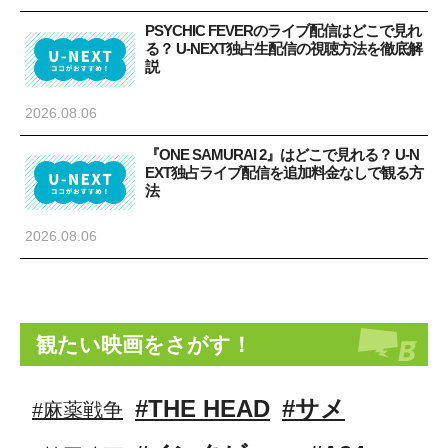
PSYCHIC FEVERのライブ配信はどこで見れ
る？ U-NEXT独占生配信の視聴方法を徹底解
説
2026.08.06
『ONE SAMURAI 2』はどこで見れる？ U-N
EXT独占ライブ配信を追加料金なしで観る方
法
2026.08.06
観たい映画をさがす！
#THE HEAD
#サメ
#麻薬戦争