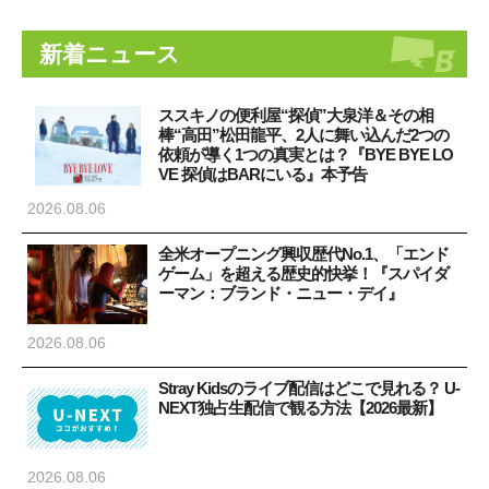
新着ニュース
ススキノの便利屋“探偵”大泉洋＆その相
棒“高田”松田龍平、2人に舞い込んだ2つの
依頼が導く1つの真実とは？『BYE BYE LO
VE 探偵はBARにいる』本予告
2026.08.06
全米オープニング興収歴代No.1、「エンド
ゲーム」を超える歴史的快挙！『スパイダ
ーマン：ブランド・ニュー・デイ』
2026.08.06
Stray Kidsのライブ配信はどこで見れる？ U-
NEXT独占生配信で観る方法【2026最新】
2026.08.06