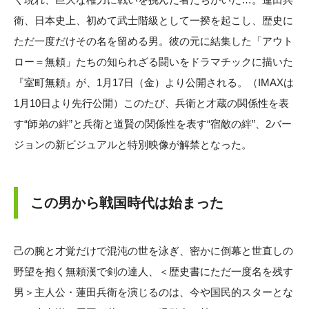
衛、日本史上、初めて武士階級として一揆を起こし、歴史に
ただ一度だけその名を留める男。彼の元に結集した「アウト
ロー＝無頼」たちの知られざる闘いをドラマチックに描いた
『室町無頼』が、1月17日（金）より公開される。（IMAXは
1月10日より先行公開）このたび、兵衛と才蔵の関係性を表
す“師弟の絆”と兵衛と道賢の関係性を表す“宿敵の絆”、2バー
ジョンの新ビジュアルと特別映像が解禁となった。
この男から戦国時代は始まった
己の腕と才覚だけで混沌の世を泳ぎ、密かに倒幕と世直しの
野望を抱く無頼漢で剣の達人、＜歴史書にただ一度名を残す
男＞主人公・蓮田兵衛を演じるのは、今や国民的スターとな