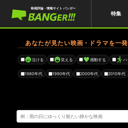
映画評論・情報サイト バンガー
特集
あなたが見たい映画・ドラマを一発
泣ける
笑える
感動する
ハ
1980年代
1990年代
2000年代
2010年代