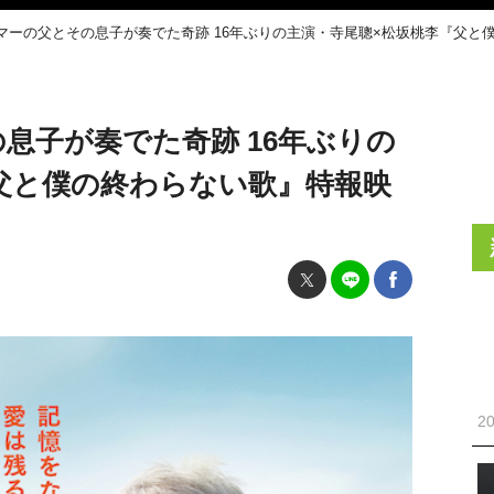
マーの父とその息子が奏でた奇跡 16年ぶりの主演・寺尾聰×松坂桃李『父と
息子が奏でた奇跡 16年ぶりの
父と僕の終わらない歌』特報映
20