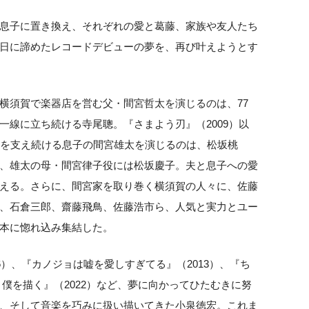
息子に置き換え、それぞれの愛と葛藤、家族や友人たち
日に諦めたレコードデビューの夢を、再び叶えようとす
横須賀で楽器店を営む父・間宮哲太を演じるのは、77
一線に立ち続ける寺尾聰。『さまよう刃』（2009）以
父を支え続ける息子の間宮雄太を演じるのは、松坂桃
、雄太の母・間宮律子役には松坂慶子。夫と息子への愛
える。さらに、間宮家を取り巻く横須賀の人々に、佐藤
、石倉三郎、齋藤飛鳥、佐藤浩市ら、人気と実力とユー
本に惚れ込み集結した。
6）、『カノジョは嘘を愛しすぎてる』（2013）、『ち
は、僕を描く』（2022）など、夢に向かってひたむきに努
、そして音楽を巧みに扱い描いてきた小泉徳宏。これま