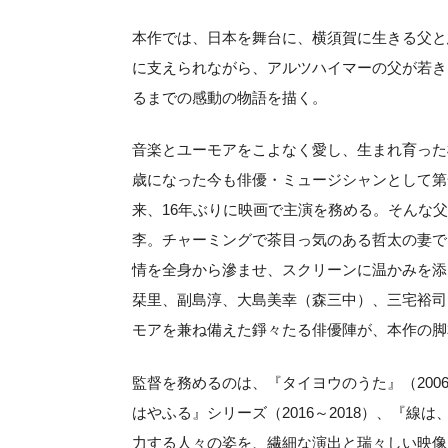
本作では、日本を舞台に、横須賀に生きる父と
に支えられながら、アルツハイマーの父が若き
るまでの感動の物語を描く。
音楽とユーモアをこよなく愛し、生まれ育った
歳になった今も俳優・ミュージシャンとして第
来、16年ぶりに映画で主演を務める。そんな
李。チャーミングで茶目っ気のある哲太の妻で
情を全身から滲ませ、スクリーンに温かみを添
栞里、副島淳、大島美幸（森三中）、三宅裕司
モアを兼ね備えた錚々たる俳優陣が、本作の脚
監督を務めるのは、『タイヨウのうた』（200
はやふる』シリーズ（2016～2018）、『線
力する人々の姿を、繊細な演出と瑞々しい映像