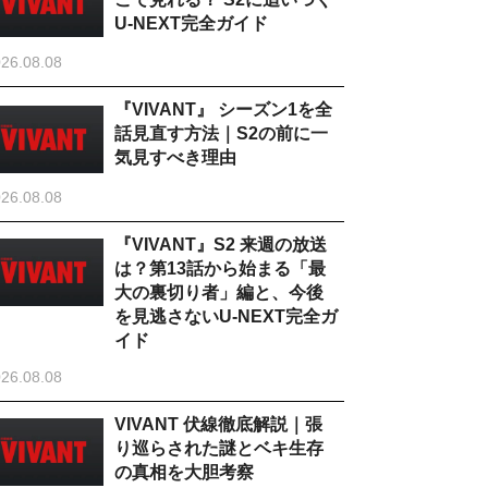
U-NEXT完全ガイド
26.08.08
『VIVANT』 シーズン1を全
話見直す方法｜S2の前に一
気見すべき理由
26.08.08
『VIVANT』S2 来週の放送
は？第13話から始まる「最
大の裏切り者」編と、今後
を見逃さないU-NEXT完全ガ
イド
26.08.08
VIVANT 伏線徹底解説｜張
り巡らされた謎とベキ生存
の真相を大胆考察