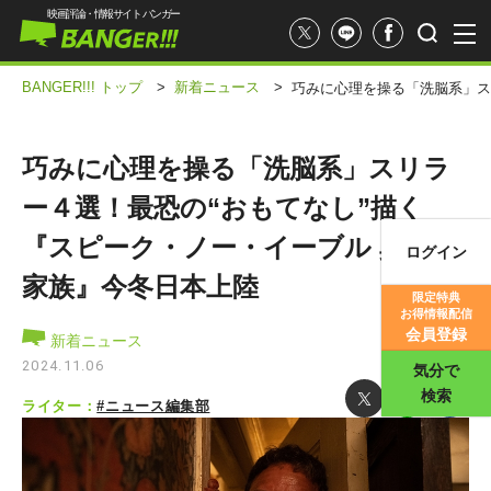
映画評論・情報サイト バンガー
BANGER!!! トップ
>
新着ニュース
>
巧みに心理を操る「洗脳系」ス
巧みに心理を操る「洗脳系」スリラ
ー４選！最恐の“おもてなし”描く
『スピーク・ノー・イーブル 異常な
ログイン
映画記事
家族』今冬日本上陸
限定特典
お得情報配信
映画評価
会員登録
新着ニュース
2024.11.06
気分で
検索
ライター：
#ニュース編集部