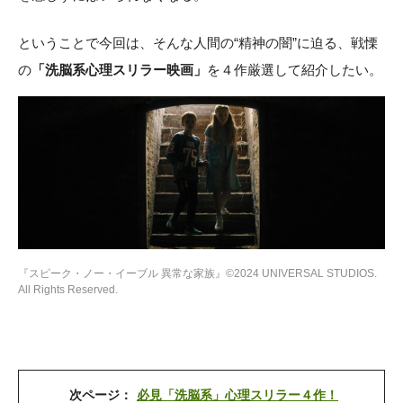
ということで今回は、そんな人間の“精神の闇”に迫る、戦慄
の
「洗脳系心理スリラー映画」
を４作厳選して紹介したい。
『スピーク・ノー・イーブル 異常な家族』©2024 UNIVERSAL STUDIOS.
All Rights Reserved.
次ページ：
必見「洗脳系」心理スリラー４作！