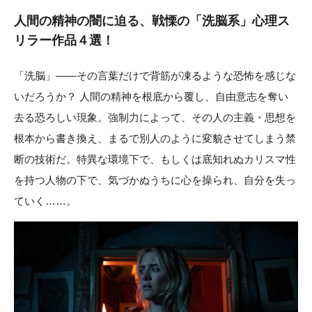
人間の精神の闇に迫る、戦慄の「洗脳系」心理ス
リラー作品４選！
「洗脳」――その言葉だけで背筋が凍るような恐怖を感じな
いだろうか？ 人間の精神を根底から覆し、自由意志を奪い
去る恐ろしい現象。強制力によって、その人の主義・思想を
根本から書き換え、まるで別人のように変貌させてしまう禁
断の技術だ。特異な環境下で、もしくは底知れぬカリスマ性
を持つ人物の下で、気づかぬうちに心を操られ、自分を失っ
ていく……。