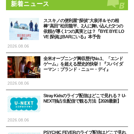
新着ニュース
ススキノの便利屋“探偵”大泉洋＆その相
棒“高田”松田龍平、2人に舞い込んだ2つの
依頼が導く1つの真実とは？『BYE BYE LO
VE 探偵はBARにいる』本予告
2026.08.06
全米オープニング興収歴代No.1、「エンド
ゲーム」を超える歴史的快挙！『スパイダ
ーマン：ブランド・ニュー・デイ』
2026.08.06
Stray Kidsのライブ配信はどこで見れる？ U-
NEXT独占生配信で観る方法【2026最新】
2026.08.06
PSYCHIC FEVERのライブ配信はどこで見れ