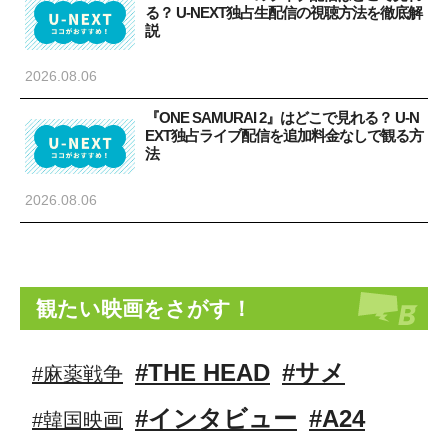
る？ U-NEXT独占生配信の視聴方法を徹底解
説
2026.08.06
『ONE SAMURAI 2』はどこで見れる？ U-N
EXT独占ライブ配信を追加料金なしで観る方
法
2026.08.06
観たい映画をさがす！
#THE HEAD
#サメ
#麻薬戦争
#インタビュー
#A24
#韓国映画