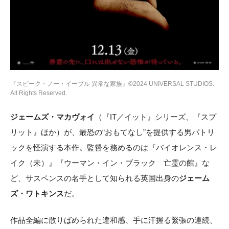
『スピーク・ノー・イーブル 異常な家族』©2024 UNIVERSAL STUDIOS.
All Rights Reserved.
ジェームズ・マカヴォイ
（『IT／イット』シリーズ、『スプ
リット』ほか）が、最恐の“おもてなし”を提供する男パトリ
ックを怪演する本作。監督を務めるのは『バイオレンス・レ
イク（未）』『ウーマン・イン・ブラック 亡霊の館』な
ど、サスペンスの名手として知られる英国出身の
ジェーム
ズ・ワトキンス
だ。
作品全編に散りばめられた違和感、手に汗握る緊張の連続、