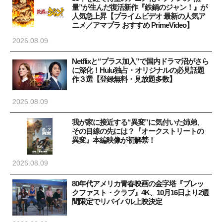
量”が生んだ復活新作『鉄鍋のジャン！』が
人気急上昇【プライムビデオ 最新の人気ア
ニメ／アマプラ おすすめ PrimeVideo】
2026.08.09
Netflixと“プラス加入”で国内ドラマ沼がさら
に深化！Hulu独占・オリジナルの必見話題
作３選【登録無料・見放題多数】
2026.08.09
我が家に接近する“異変”に気付いた姉弟、
その目線の先には？『オークストリートの
異変』本編映像が初解禁！
2026.08.09
80年代アメリカ青春映画の金字塔『ブレッ
クファスト・クラブ』4K、10月16日より2週
間限定でリバイバル上映決定