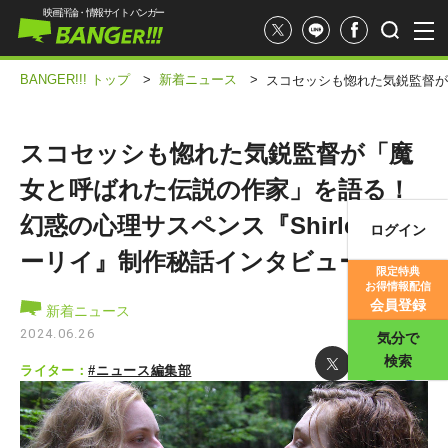
映画評論・情報サイト バンガー
BANGER!!! トップ
>
新着ニュース
>
スコセッシも惚れた気鋭監督が「
スコセッシも惚れた気鋭監督が「魔
女と呼ばれた伝説の作家」を語る！
幻惑の心理サスペンス『Shirley シャ
ログイン
映画記事
ーリイ』制作秘話インタビュー
限定特典
お得情報配信
映画評価
会員登録
新着ニュース
2024.06.26
気分で
検索
ライター：
#ニュース編集部