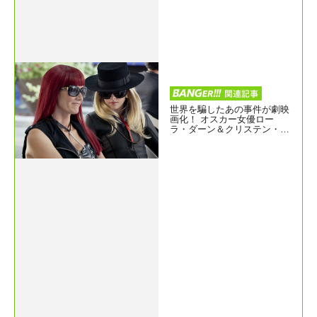
世界を騙したあの事件が劇映
画化！ オスカー女優ロー
ラ・ダーン＆クリステン・ス
チュワート『ふたりのJ・T・
リロイ ベストセラー作家の
裏の裏』