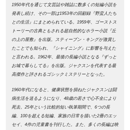
1950年代を通じて文芸誌や雑誌に数多くの短編小説を
発表し続け、その一部は1953年の回顧録『野蛮人たち
との生活』にまとめられている。1959年、ゴーストス
トーリーの古典ともされる超自然的なホラー小説『丘
の上の屋敷』を出版。スティーブン・キングが激賞し
たことでも知られ、『シャイニング』に影響を与えた
と言われる。1962年、最後の長編小説となる『ずっと
お城で暮らしてる』を出版。ジャクスンを代表する最
高傑作と評されるゴシックミステリーとなった。
1960年代になると、健康状態を損ねたジャクスンは闘
病生活を送るようになり、48歳の若さで心不全により
死去。25年という比較的短い執筆期間で、6つの長
編、100を超える短編、家族の日常を描いた2冊のエッ
セイ、4作の児童書を刊行した。また、多くの長編は映