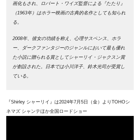
画化もされ、ロバート・ワイズ監督による『たたり』
（1963年）はホラー映画の古典的名作としても知られ
る。
2008年、彼女の功績を称え、心理サスペンス、ホラ
ー、ダークファンタジーのジャンルにおいて最も優れ
た小説に贈られる賞としてシャーリイ・ジャクスン賞
が創設された。日本では小川洋子、鈴木光司が受賞し
ている。
『Shirley シャーリイ』は2024年7月5日（金）よりTOHOシ
ネマズ シャンテほか全国ロードショー