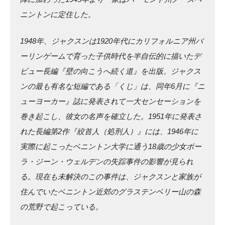
ニントンに定住した。
1948年、ジャクスンは1920年代にカリフォルニア州バ
ーリンゲームで育った子供時代を半自伝的に描いたデ
ビュー長編『壁の向こうへ続く道』を出版。ジャクス
ンの最も有名な短編である「くじ」は、同年6月に『ニ
ューヨーカー』誌に発表されて一大センセーションを
巻き起こし、彼女の名声を確立した。1951年に発表さ
れた長編第2作『絞首人（処刑人）』には、1946年に
実際に起こったベニントン大学に通う18歳の少女ポー
ラ・ジーン・ウェルデンの失踪事件の影響が見られ
る。現在も未解決のこの事件は、ジャクスンと家族が
住んでいたベニントン近郊のグラステンベリー山の森
の荒野で起こっている。