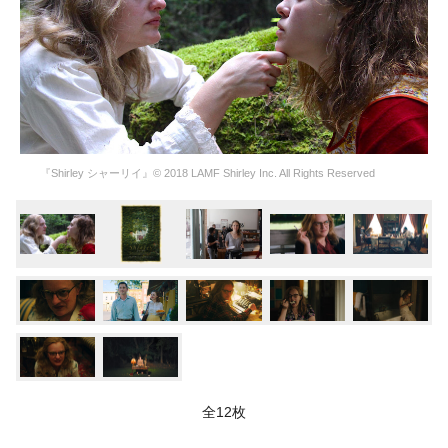
『Shirley シャーリイ』© 2018 LAMF Shirley Inc. All Rights Reserved
全12枚