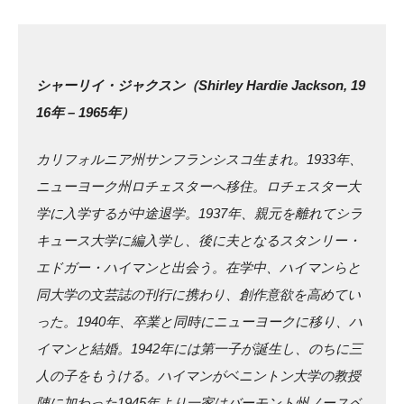
シャーリイ・ジャクスン（Shirley Hardie Jackson, 19
16年 – 1965年）
カリフォルニア州サンフランシスコ生まれ。1933年、
ニューヨーク州ロチェスターへ移住。ロチェスター大
学に入学するが中途退学。1937年、親元を離れてシラ
キュース大学に編入学し、後に夫となるスタンリー・
エドガー・ハイマンと出会う。在学中、ハイマンらと
同大学の文芸誌の刊行に携わり、創作意欲を高めてい
った。1940年、卒業と同時にニューヨークに移り、ハ
イマンと結婚。1942年には第一子が誕生し、のちに三
人の子をもうける。ハイマンがベニントン大学の教授
陣に加わった1945年より一家はバーモント州ノースベ