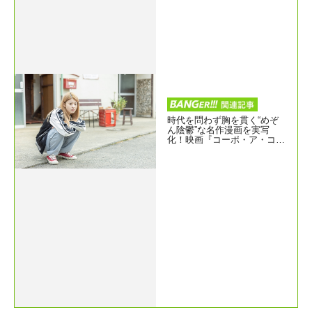
時代を問わず胸を貫く“めぞ
ん陰鬱”な名作漫画を実写
化！映画『コーポ・ア・コー
ポ』に馬場ふみか、東出昌
大、倉悠貴ら若手実力派集結