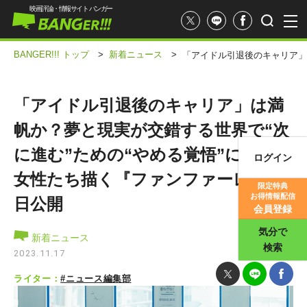
映画評論・情報サイト バンガー
BANGER!!! トップ
>
新着ニュース
>
「アイドル引退後のキャリア」
「アイドル引退後のキャリア」は満
帆か？夢と現実が交錯する世界で“次
に進む”ための“やめる覚悟”に揺れる
ログイン
映画記事
女性たち描く『ファンファーレ』本
限定特典
お得情報配信
日公開
映画評価
会員登録
気分で
新着ニュース
検索
2023.11.17
ライター：
#ニュース編集部