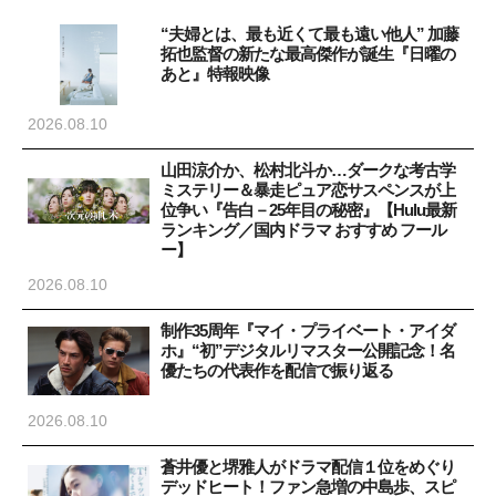
“夫婦とは、最も近くて最も遠い他人” 加藤
拓也監督の新たな最高傑作が誕生『日曜の
あと』特報映像
2026.08.10
山田涼介か、松村北斗か…ダークな考古学
ミステリー＆暴走ピュア恋サスペンスが上
位争い『告白－25年目の秘密』【Hulu最新
ランキング／国内ドラマ おすすめ フール
ー】
2026.08.10
制作35周年『マイ・プライベート・アイダ
ホ』“初”デジタルリマスター公開記念！名
優たちの代表作を配信で振り返る
2026.08.10
蒼井優と堺雅人がドラマ配信１位をめぐり
デッドヒート！ファン急増の中島歩、スピ