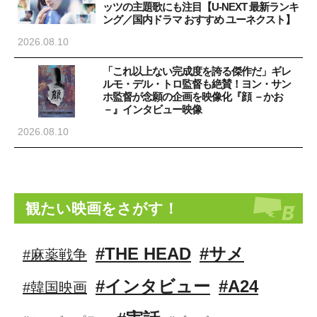
ッツの主題歌にも注目【U-NEXT 最新ランキ
ング／国内ドラマ おすすめ ユーネクスト】
2026.08.10
「これ以上ない完成度を誇る傑作だ」ギレ
ルモ・デル・トロ監督も絶賛！ヨン・サン
ホ監督が念願の企画を映像化『顔 －かお
－』インタビュー映像
2026.08.10
観たい映画をさがす！
#THE HEAD
#サメ
#麻薬戦争
#インタビュー
#A24
#韓国映画