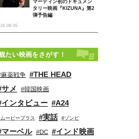
マーティン初のドキュメン
タリー映画『KIZUNA』第2
弾予告編
26.08.05
観たい映画をさがす！
#THE HEAD
#麻薬戦争
#サメ
#韓国映画
#インタビュー
#A24
#実話
#ムービープラス
#ゾンビ
#マーベル
#インド映画
#DC