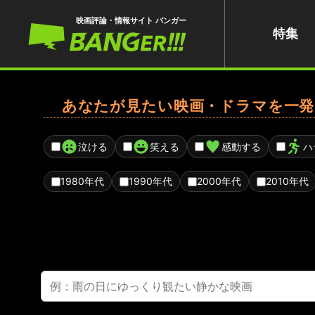
映画評論・情報サイト バンガー
特集
あなたが見たい映画・ドラマを一発
泣ける
笑える
感動する
ハ
1980年代
1990年代
2000年代
2010年代