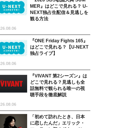
MER』はどこで見れる？ U-
NEXT独占生配信＆見逃しを
観る方法
26.08.06
『ONE Friday Fights 165』
はどこで見れる？【U-NEXT
独占ライブ】
26.08.06
『VIVANT 第2シーズン』は
どこで見れる？見逃しも全
話無料で観られる唯一の視
聴手段を徹底解説
26.08.06
「初めて訪れたとき、日本
に恋したんだ」エリック・