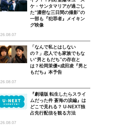
ケ・サンタマリアが過ごし
た“濃密な三日間の撮影”の
一部も『犯罪者』メイキン
グ映像
26.08.07
「なんで私とはしない
の？」恋人でも家族でもな
い“男ともだち”の存在と
は？松岡茉優×成田凌『男と
もだち』本予告
26.08.07
『劇場版 転生したらスライ
ムだった件 蒼海の涙編』は
どこで見れる？ U-NEXT独
占先行配信を観る方法
26.08.07