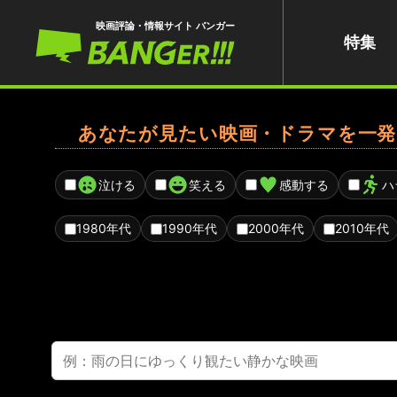
映画評論・情報サイト バンガー
特集
あなたが見たい映画・ドラマを一発
泣ける
笑える
感動する
ハ
1980年代
1990年代
2000年代
2010年代