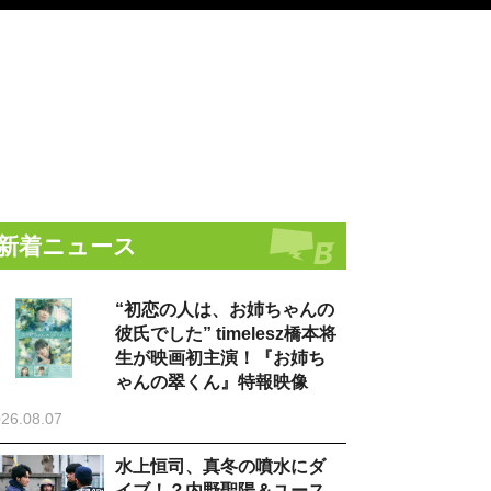
新着ニュース
“初恋の人は、お姉ちゃんの
彼氏でした” timelesz橋本将
生が映画初主演！『お姉ち
ゃんの翠くん』特報映像
26.08.07
水上恒司、真冬の噴水にダ
イブ！？内野聖陽＆ユース