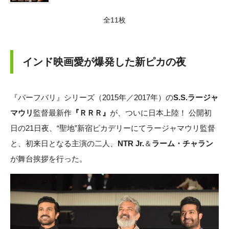
全11枚
インド映画愛が爆発した新ピカの夜
『バーフバリ』シリーズ（2015年／2017年）の
S.S.ラージャ
マウリ
監督最新作
『ＲＲＲ』
が、ついに日本上陸！ 公開初
日の21日夜、“聖地”新宿ピカデリーにてラージャマウリ監督
と、初来日となる主演の二人、
NTR Jr.
＆
ラーム・チャラン
が舞台挨拶を行った。