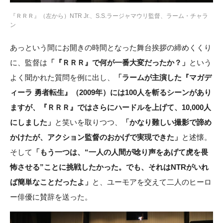
『ＲＲＲ』（左から）NTR Jr.、S.S.ラージャマウリ監督、ラーム・チャラ
ン
あっという間にお開きの時間となった舞台挨拶の締めくくり
に、監督は
「『ＲＲＲ』で何が一番大変だったか？」
という
よく聞かれた質問を例に出し、
「ラームが主演した『マガデ
ィーラ 勇者転生』（2009年）には100人を斬るシーンがあり
ますが、『ＲＲＲ』ではさらにハードルを上げて、10,000人
にしました」
と笑いを取りつつ、
「かなり難しい撮影で諦め
かけたが、アクション監督のおかげで実現できた」
と述懐。
そして
「もう一つは、“一人の人間が唸り声をあげて虎を畏
怖させる”ことに挑戦したかった。でも、それはNTRがいれ
ば簡単なことだったよ」
と、ユーモアを交えて二人のヒーロ
ー俳優に賛辞を送った。