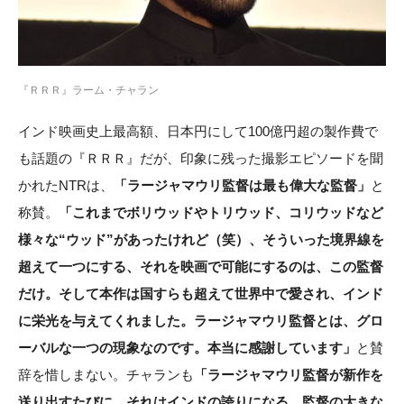
『ＲＲＲ』ラーム・チャラン
インド映画史上最高額、日本円にして100億円超の製作費で
も話題の『ＲＲＲ』だが、印象に残った撮影エピソードを聞
かれたNTRは、
「ラージャマウリ監督は最も偉大な監督」
と
称賛。
「これまでボリウッドやトリウッド、コリウッドなど
様々な“ウッド”があったけれど（笑）、そういった境界線を
超えて一つにする、それを映画で可能にするのは、この監督
だけ。そして本作は国すらも超えて世界中で愛され、インド
に栄光を与えてくれました。ラージャマウリ監督とは、グロ
ーバルな一つの現象なのです。本当に感謝しています」
と賛
辞を惜しまない。チャランも
「ラージャマウリ監督が新作を
送り出すたびに、それはインドの誇りになる。監督の大きな