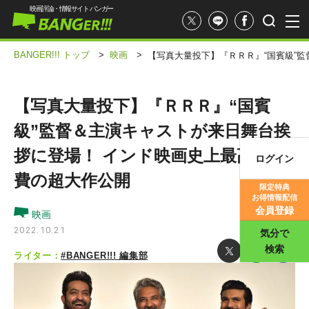
映画評論・情報サイト バンガー
BANGER!!! トップ
>
映画
>
【写真大量投下】『ＲＲＲ』“国賓級”
【写真大量投下】『ＲＲＲ』“国賓
級”監督＆主演キャストが来日舞台挨
拶に登場！ インド映画史上最高製作
ログイン
映画記事
費の超大作公開
限定特典
お得情報配信
映画評価
会員登録
映画
2022.10.21
気分で
検索
ライター：
#BANGER!!! 編集部