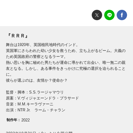
『ＲＲＲ』
舞台は1920年、英国植民地時代のインド。
英国軍にさらわれた幼い少女を救うため、立ち上がるビーム。大義の
ため英国政府の警察となるラーマ。
熱い思いを胸に秘めた男たちが運命に導かれて出会い、唯一無二の親
友となる。しかし、ある事件をきっかけに究極の選択を迫られること
に。
彼らが選ぶのは、友情か？使命か？
監督・脚本：S.S.ラージャマウリ
原案：V.ヴィジャエーンドラ・プラサード
音楽：M.M.キーラヴァーニ
出演：NTR Jr. ラーム・チャラン
制作年：
2022