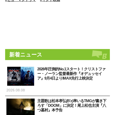
新着ニュース
2026年圧倒的No.1スタート！クリストファ
ー・ノーラン監督最新作『オデュッセイ
ア』9月4日よりIMAX先行上映決定
2026.08.08
主題歌は松本孝弘(B’z)率いるTMGが書き下
ろす「DOOM」に決定！尾上松也主演『八
つ墓村』本予告