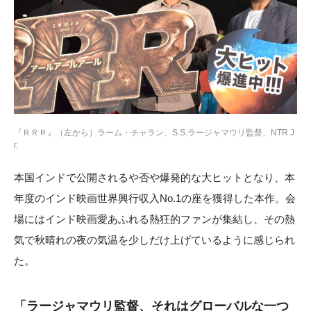
『ＲＲＲ』（左から）ラーム・チャラン、S.S.ラージャマウリ監督、NTR J
r.
本国インドで公開されるや否や爆発的な大ヒットとなり、本
年度のインド映画世界興行収入No.1の座を獲得した本作。会
場にはインド映画愛あふれる熱狂的ファンが集結し、その熱
気で秋晴れの夜の気温を少しだけ上げているように感じられ
た。
「
ラージャマウリ監督、それはグローバルな一つ