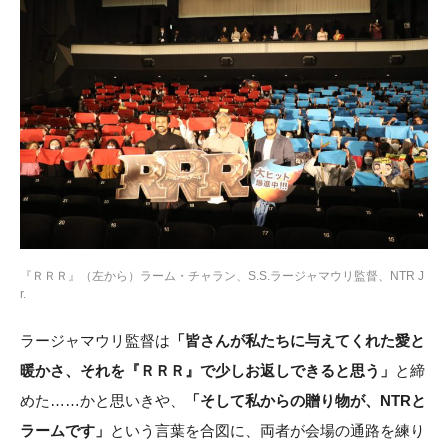
『ＲＲＲ』（左から）ラーム・チャラン、S.S.ラージャマウリ監督、NTR J
r.
ラージャマウリ監督は
「皆さんが私たちに与えてくれた愛と
暖かさ、それを『ＲＲＲ』で少しお返しできると思う」
と締
めた……かと思いきや、
「そして私からの贈り物が、NTRと
ラームです」
という言葉を合図に、両者が会場の通路を練り