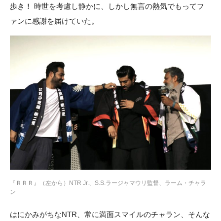
歩き！ 時世を考慮し静かに、しかし無言の熱気でもってフ
ァンに感謝を届けていた。
『ＲＲＲ』（左から）NTR Jr.、S.S.ラージャマウリ監督、ラーム・チャラ
ン
はにかみがちなNTR、常に満面スマイルのチャラン、そんな