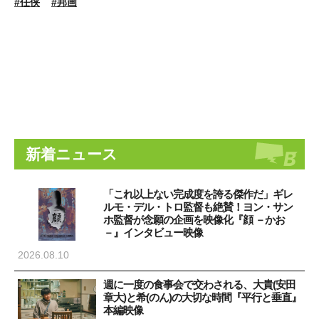
#任侠
#邦画
新着ニュース
「これ以上ない完成度を誇る傑作だ」ギレ
ルモ・デル・トロ監督も絶賛！ヨン・サン
ホ監督が念願の企画を映像化『顔 －かお
－』インタビュー映像
2026.08.10
週に一度の食事会で交わされる、大貴(安田
章大)と希(のん)の大切な時間『平行と垂直』
本編映像