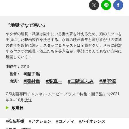
『地獄でなぜ悪い』
ヤクザの組長・武藤は獄中にいる妻の夢を叶えるため、娘のミツコを
主演にした映画製作を決意する。永遠の映画青年と通りすがりの普通
の青年を監督に迎え、スタッフ＆キャストは全員ヤクザ。さらに敵対
するヤクザの組長・池上たちを巻き込み、事態はとんでもない方向に
展開していく！
制作年：
2013
園子温
監督：
國村隼
堤真一
二階堂ふみ
星野源
出演：
CS映画専門チャンネル ムービープラス「特集：園子温」で2021
年9～10月放送
放送日
#椎名基樹
#アクション
#コメディ
#バイオレンス