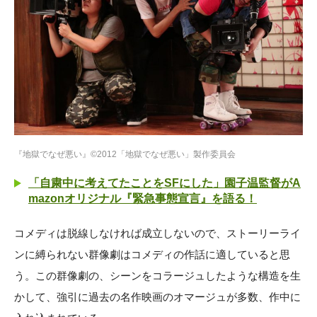
『地獄でなぜ悪い』©2012「地獄でなぜ悪い」製作委員会
「自粛中に考えてたことをSFにした」園子温監督がA
mazonオリジナル『緊急事態宣言』を語る！
コメディは脱線しなければ成立しないので、ストーリーライ
ンに縛られない群像劇はコメディの作話に適していると思
う。この群像劇の、シーンをコラージュしたような構造を生
かして、強引に過去の名作映画のオマージュが多数、作中に