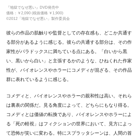
『地獄でなぜ悪い』DVD発売中
価格：￥2,090 (税抜価格 ￥1,900)
©2012「地獄でなぜ悪い」製作委員会
彼らの作品の肌触りや監督としての存在感も、どこか共通す
る部分があるように感じる。彼らの共通する部分は、その作
家性がパラドックスに満ちている点にある。「白いから黒
い、黒いから白い」と主張するかのような、ひねくれた作家
性が、バイオレンスやホラーにコメディが混ざる、その作品
群に表れているように感じる。
コメディと、バイオレンスやホラーの親和性は高い。それら
は裏表の関係だ。見る角度によって、どちらにもなり得る。
コメディとは価値の転換であり、バイオレンスやホラーによ
る「死の軽視」はフィクションの世界において、見方によっ
て恐怖が笑いに変わる。特にスプラッタシーンは、人間の首