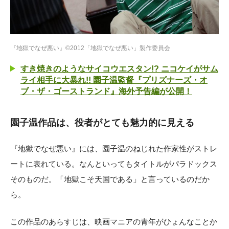
『地獄でなぜ悪い』©2012「地獄でなぜ悪い」製作委員会
すき焼きのようなサイコウエスタン!? ニコケイがサム
ライ相手に大暴れ!! 園子温監督『プリズナーズ・オ
ブ・ザ・ゴーストランド』海外予告編が公開！
園子温作品は、役者がとても魅力的に見える
『地獄でなぜ悪い』には、園子温のねじれた作家性がストレ
ートに表れている。なんといってもタイトルがパラドックス
そのものだ。「地獄こそ天国である」と言っているのだか
ら。
この作品のあらすじは、映画マニアの青年がひょんなことか