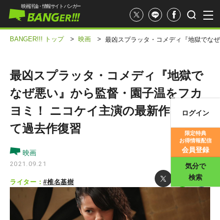
映画評論・情報サイト バンガー
BANGER!!! トップ
>
映画
>
最凶スプラッタ・コメディ『地獄でなぜ
最凶スプラッタ・コメディ『地獄で
なぜ悪い』から監督・園子温をフカ
ヨミ！ ニコケイ主演の最新作に向け
ログイン
映画記事
て過去作復習
限定特典
お得情報配信
映画評価
会員登録
映画
2021.09.21
気分で
検索
ライター：
#椎名基樹