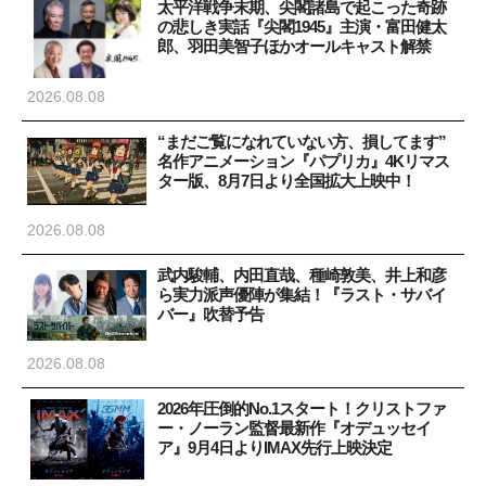
太平洋戦争末期、尖閣諸島で起こった奇跡
の悲しき実話『尖閣1945』主演・富田健太
郎、羽田美智子ほかオールキャスト解禁
2026.08.08
“まだご覧になれていない方、損してます”
名作アニメーション『パプリカ』4Kリマス
ター版、8月7日より全国拡大上映中！
2026.08.08
武内駿輔、内田直哉、種崎敦美、井上和彦
ら実力派声優陣が集結！『ラスト・サバイ
バー』吹替予告
2026.08.08
2026年圧倒的No.1スタート！クリストファ
ー・ノーラン監督最新作『オデュッセイ
ア』9月4日よりIMAX先行上映決定