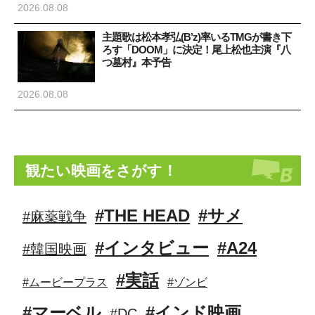
2026.08.08
主題歌は松本孝弘(B’z)率いるTMGが書き下
ろす「DOOM」に決定！尾上松也主演『八
つ墓村』本予告
2026.08.08
観たい映画をさがす！
#THE HEAD
#サメ
#麻薬戦争
#インタビュー
#A24
#韓国映画
#実話
#ムービープラス
#ゾンビ
#マーベル
#インド映画
#DC