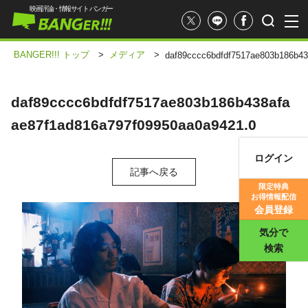
映画評論・情報サイト バンガー
BANGER!!! トップ
>
メディア
>
daf89cccc6bdfdf7517ae803b186b43
daf89cccc6bdfdf7517ae803b186b438afa
ae87f1ad816a797f09950aa0a9421.0
ログイン
記事へ戻る
映画記事
限定特典
お得情報配信
映画評価
会員登録
気分で
検索