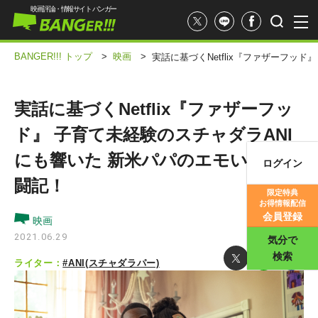
映画評論・情報サイト バンガー
BANGER!!! トップ
>
映画
>
実話に基づくNetflix『ファザーフッ
実話に基づくNetflix『ファザーフッ
ド』 子育て未経験のスチャダラANI
にも響いた 新米パパのエモい育児奮
ログイン
映画記事
闘記！
限定特典
お得情報配信
映画評価
会員登録
映画
2021.06.29
気分で
検索
ライター：
#ANI(スチャダラパー)