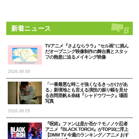
新着ニュース
TVアニメ『さよならララ』“セル画”に挑ん
だオープニング映像制作の舞台裏とスタッ
フの熱意に迫るメイキング映像
2026.08.09
「一番最悪な時こそ強くなるきっかけがあ
る」新境地とも言える演技の振り幅を見せ
る吉岡里帆＆奈緒『シャドウワーク』場面
写真
2026.08.09
『呪術』ファンは是か否か？モノノケ忍者
アニメ『BLACK TORCH』がTOP10に浮上
【DMM TV 今週のランキング／アニメ おす