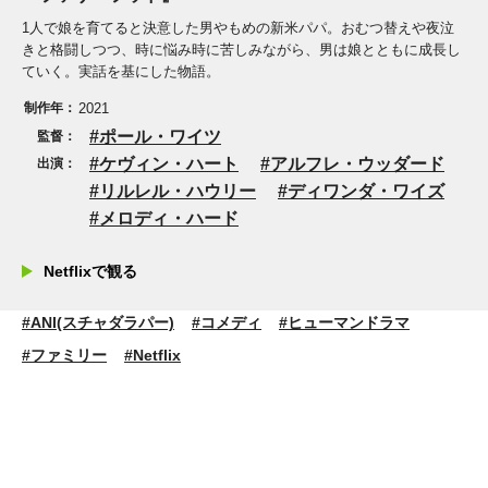
1人で娘を育てると決意した男やもめの新米パパ。おむつ替えや夜泣
きと格闘しつつ、時に悩み時に苦しみながら、男は娘とともに成長し
ていく。実話を基にした物語。
制作年：
2021
ポール・ワイツ
監督：
ケヴィン・ハート
アルフレ・ウッダード
出演：
リルレル・ハウリー
ディワンダ・ワイズ
メロディ・ハード
Netflixで観る
#ANI(スチャダラパー)
#コメディ
#ヒューマンドラマ
#ファミリー
#Netflix