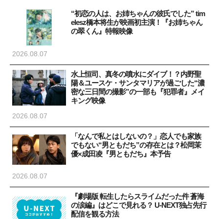
“初恋の人は、お姉ちゃんの彼氏でした” tim
elesz橋本将生が映画初主演！『お姉ちゃん
の翠くん』特報映像
2026.08.07
水上恒司、真冬の噴水にダイブ！？内野聖
陽＆ユースケ・サンタマリアが過ごした“濃
密な三日間の撮影”の一部も『犯罪者』メイ
キング映像
2026.08.07
「なんで私とはしないの？」恋人でも家族
でもない“男ともだち”の存在とは？松岡茉
優×成田凌『男ともだち』本予告
2026.08.07
『劇場版 転生したらスライムだった件 蒼海
の涙編』はどこで見れる？ U-NEXT独占先行
配信を観る方法