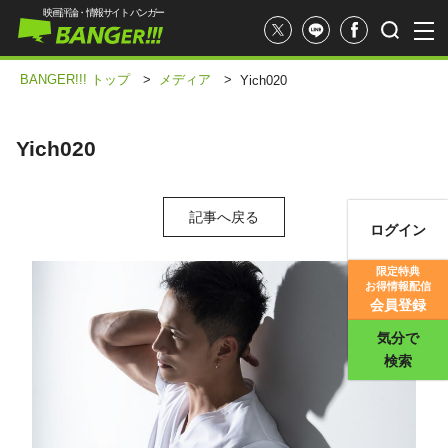
映画評論・情報サイト バンガー
BANGER!!! トップ
>
メディア
>
Yich020
Yich020
記事へ戻る
ログイン
映画記事
限定特典
お得情報配信
映画評価
会員登録
気分で
検索