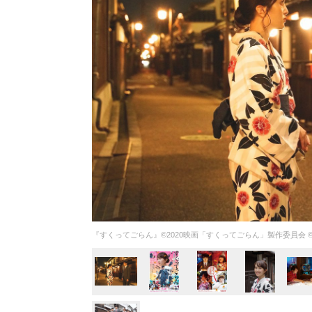
『すくってごらん』©️2020映画「すくってごらん」製作委員会 