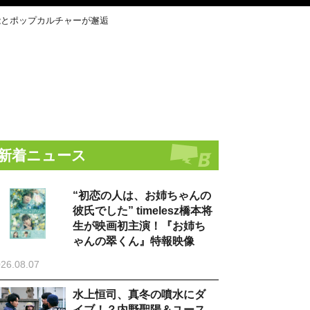
能とポップカルチャーが邂逅
新着ニュース
“初恋の人は、お姉ちゃんの
彼氏でした” timelesz橋本将
生が映画初主演！『お姉ち
ゃんの翠くん』特報映像
26.08.07
水上恒司、真冬の噴水にダ
イブ！？内野聖陽＆ユース