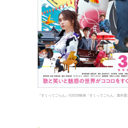
『すくってごらん』©️2020映画「すくってごらん」製作委