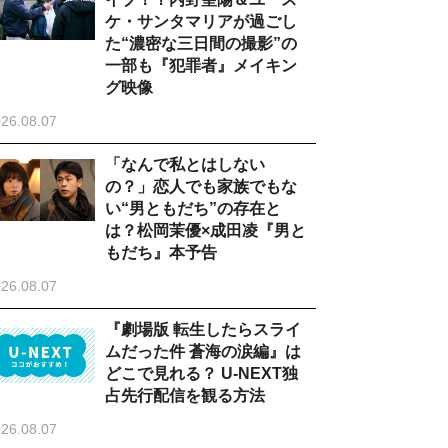
ケ・サンタマリアが過ごし
た“濃密な三日間の撮影”の
一部も『犯罪者』メイキン
グ映像
26.08.07
「なんで私とはしない
の？」恋人でも家族でもな
い“男ともだち”の存在と
は？松岡茉優×成田凌『男と
もだち』本予告
26.08.07
『劇場版 転生したらスライ
ムだった件 蒼海の涙編』は
どこで見れる？ U-NEXT独
占先行配信を観る方法
26.08.07