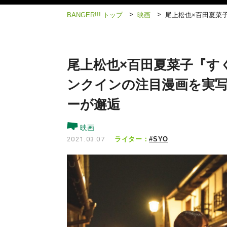
>
>
BANGER!!! トップ
映画
尾上松也×百田夏菜
尾上松也×百田夏菜子『す
ンクインの注目漫画を実
ーが邂逅
映画
ライター：
#SYO
2021.03.07