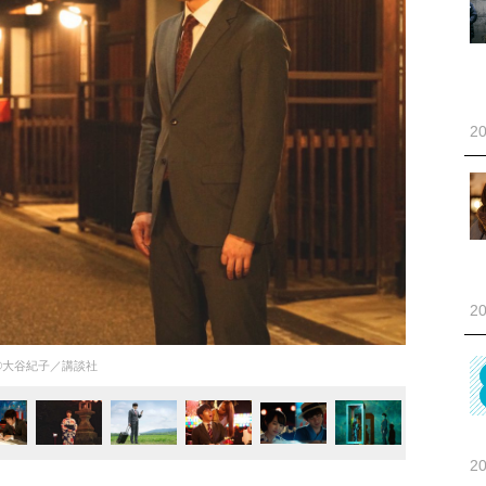
20
20
©️大谷紀子／講談社
20