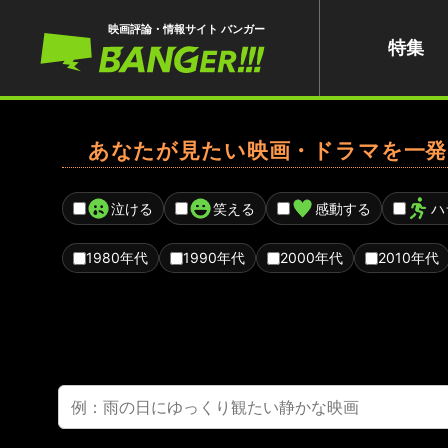
映画評論・情報サイト バンガー
特集
あなたが見たい映画・ドラマを一発
泣ける
笑える
感動する
ハ
1980年代
1990年代
2000年代
2010年代