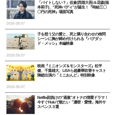
「バイトしない？」佐倉(西畑大吾)＆花森(福
本莉子)、“死神バディ”が誕生！『時給三〇
〇円の死神』場面写真
2026.08.07
子を想う父の愛と、死と隣り合わせの検問
シーンに胸が締め付けられる『バグダッ
ド・メッシ』本編映像
2026.08.07
映画『ミニオンズ＆モンスターズ』松平
健、千葉雄大、LiSAら超豪華吹替キャスト
陣総出演の「ミニおんど」特別映像
2026.08.07
Netflix顔負けの“過激”オトナの情愛ドラマ！
今すぐHuluで観たい「濃密・愛憎」海外サ
スペンス３選