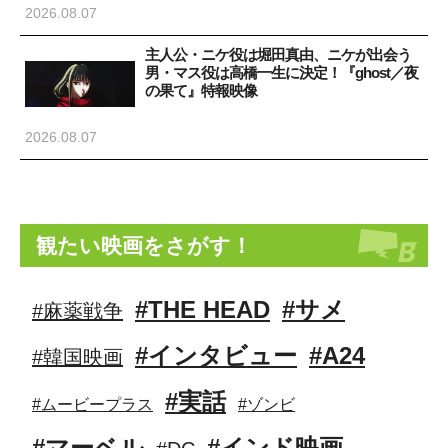
2026.08.07
主人公・ニケ役は堀田真由、ニケが出会う
男・マス役は高橋一生に決定！『ghost／夜
の果て』特報映像
2026.08.07
観たい映画をさがす！
#THE HEAD
#サメ
#麻薬戦争
#インタビュー
#A24
#韓国映画
#実話
#ムービープラス
#ゾンビ
#マーベル
#インド映画