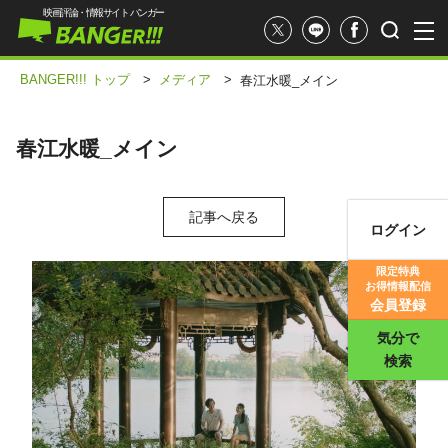
映画評論・情報サイト バンガー
BANGER!!! トップ
>
メディア
>
春江水暖_メイン
春江水暖_メイン
記事へ戻る
ログイン
映画記事
限定特典
お得情報配信
映画評価
会員登録
気分で
検索