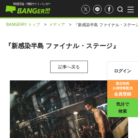
映画評論・情報サイト バンガー
BANGER!!! トップ
>
メディア
>
『新感染半島 ファイナル・ステー
『新感染半島 ファイナル・ステージ』
記事へ戻る
ログイン
映画記事
限定特典
お得情報配信
映画評価
会員登録
気分で
検索