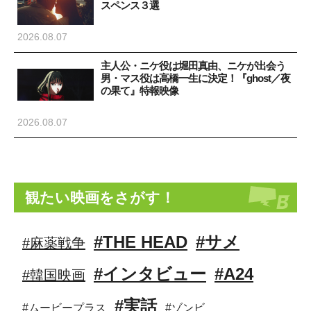
スペンス３選
2026.08.07
主人公・ニケ役は堀田真由、ニケが出会う
男・マス役は高橋一生に決定！『ghost／夜
の果て』特報映像
2026.08.07
観たい映画をさがす！
#THE HEAD
#サメ
#麻薬戦争
#インタビュー
#A24
#韓国映画
#実話
#ムービープラス
#ゾンビ