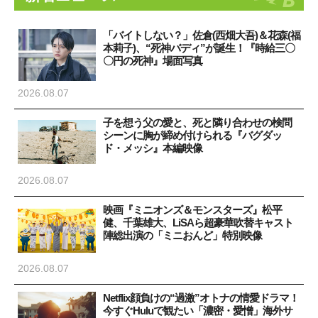
「バイトしない？」佐倉(西畑大吾)＆花森(福
本莉子)、“死神バディ”が誕生！『時給三〇
〇円の死神』場面写真
2026.08.07
子を想う父の愛と、死と隣り合わせの検問
シーンに胸が締め付けられる『バグダッ
ド・メッシ』本編映像
2026.08.07
映画『ミニオンズ＆モンスターズ』松平
健、千葉雄大、LiSAら超豪華吹替キャスト
陣総出演の「ミニおんど」特別映像
2026.08.07
Netflix顔負けの“過激”オトナの情愛ドラマ！
今すぐHuluで観たい「濃密・愛憎」海外サ