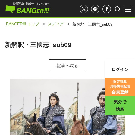
映画評論・情報サイト バンガー
BANGER!!! トップ
>
メディア
>
新解釈・三國志_sub09
新解釈・三國志_sub09
記事へ戻る
ログイン
映画記事
限定特典
お得情報配信
映画評価
会員登録
気分で
検索