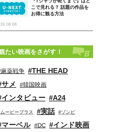
『Tシャツが乾くまで』はど
こで見れる？ 話題の作品を
お得に観る方法
26.08.08
観たい映画をさがす！
#THE HEAD
#麻薬戦争
#サメ
#韓国映画
#インタビュー
#A24
#実話
#ムービープラス
#ゾンビ
#マーベル
#インド映画
#DC