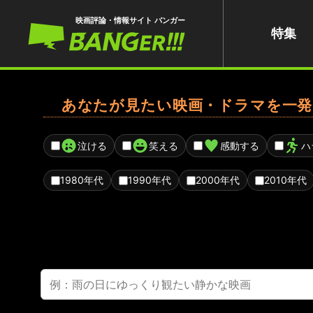
映画評論・情報サイト バンガー
特集
あなたが見たい映画・ドラマを一発
泣ける
笑える
感動する
ハ
1980年代
1990年代
2000年代
2010年代