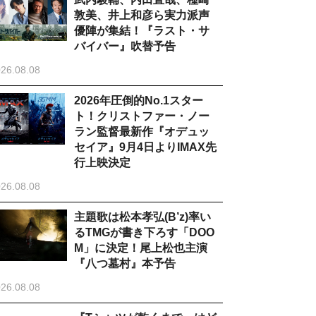
敦美、井上和彦ら実力派声
優陣が集結！『ラスト・サ
バイバー』吹替予告
26.08.08
2026年圧倒的No.1スター
ト！クリストファー・ノー
ラン監督最新作『オデュッ
セイア』9月4日よりIMAX先
行上映決定
26.08.08
主題歌は松本孝弘(B’z)率い
るTMGが書き下ろす「DOO
M」に決定！尾上松也主演
『八つ墓村』本予告
26.08.08