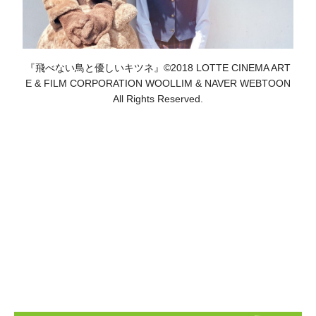
『飛べない鳥と優しいキツネ』©2018 LOTTE CINEMA ART
E & FILM CORPORATION WOOLLIM & NAVER WEBTOON
All Rights Reserved.