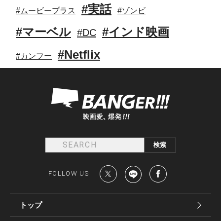
#実話
#ムービープラス
#ゾンビ
#マーベル
#インド映画
#DC
#Netflix
#カンフー
FOLLOW US
トップ