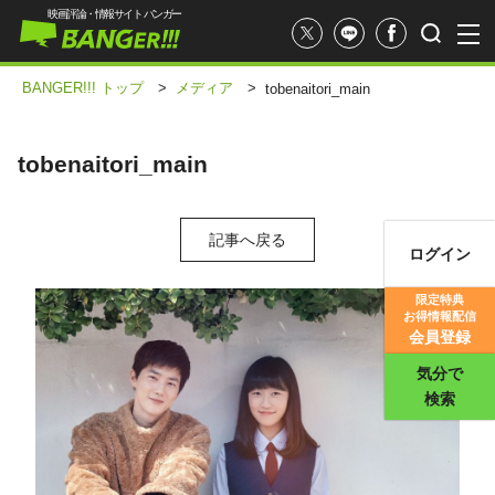
映画評論・情報サイト バンガー
BANGER!!! トップ
>
メディア
>
tobenaitori_main
tobenaitori_main
記事へ戻る
ログイン
映画記事
限定特典
お得情報配信
映画評価
会員登録
気分で
検索