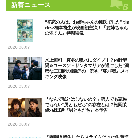
新着ニュース
“初恋の人は、お姉ちゃんの彼氏でした” tim
elesz橋本将生が映画初主演！『お姉ちゃん
の翠くん』特報映像
2026.08.07
水上恒司、真冬の噴水にダイブ！？内野聖
陽＆ユースケ・サンタマリアが過ごした“濃
密な三日間の撮影”の一部も『犯罪者』メイ
キング映像
2026.08.07
「なんで私とはしないの？」恋人でも家族
でもない“男ともだち”の存在とは？松岡茉
優×成田凌『男ともだち』本予告
2026.08.07
『劇場版 転生したらスライムだった件 蒼海