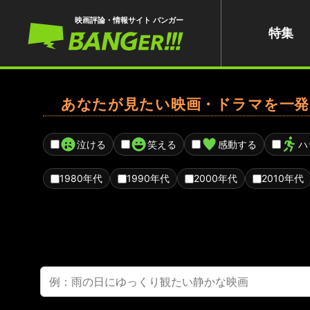
映画評論・情報サイト バンガー
特集
あなたが見たい映画・ドラマを一発
泣ける
笑える
感動する
ハ
1980年代
1990年代
2000年代
2010年代