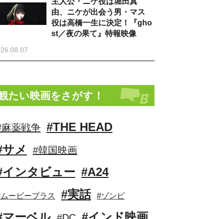
主人公・ニケ役は堀田真
由、ニケが出会う男・マス
役は高橋一生に決定！『gho
st／夜の果て』特報映像
26.08.07
観たい映画をさがす！
#THE HEAD
#麻薬戦争
#サメ
#韓国映画
#インタビュー
#A24
#実話
#ムービープラス
#ゾンビ
#マーベル
#インド映画
#DC