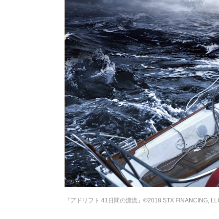
『アドリフト 41日間の漂流』©2018 STX FINANCING, LLC. 