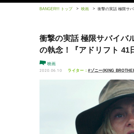
>
>
BANGER!!! トップ
映画
衝撃の実話 極限サバ
衝撃の実話 極限サバイバル
の執念！『アドリフト 41
映画
ライター：
#ゾニー(KING BROTHE
2020.06.10