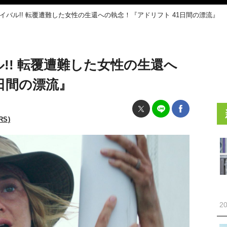
イバル!! 転覆遭難した女性の生還への執念！『アドリフト 41日間の漂流』
!! 転覆遭難した女性の生還へ
日間の漂流』
RS)
20