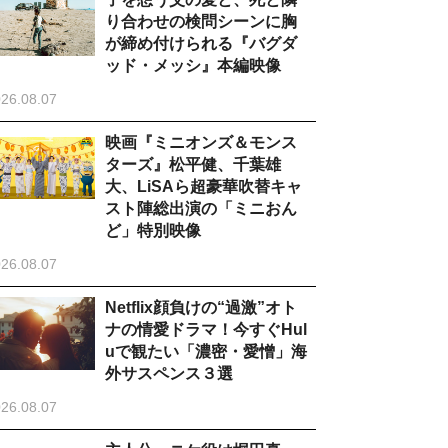
り合わせの検問シーンに胸
が締め付けられる『バグダ
ッド・メッシ』本編映像
26.08.07
映画『ミニオンズ＆モンス
ターズ』松平健、千葉雄
大、LiSAら超豪華吹替キャ
スト陣総出演の「ミニおん
ど」特別映像
26.08.07
Netflix顔負けの“過激”オト
ナの情愛ドラマ！今すぐHul
uで観たい「濃密・愛憎」海
外サスペンス３選
26.08.07