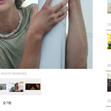
20
20
RIGHTS RESERVED.
20
全7枚