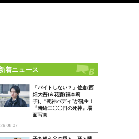
新着ニュース
「バイトしない？」佐倉(西
畑大吾)＆花森(福本莉
子)、“死神バディ”が誕生！
『時給三〇〇円の死神』場
面写真
26.08.07
子を想う父の愛と、死と隣