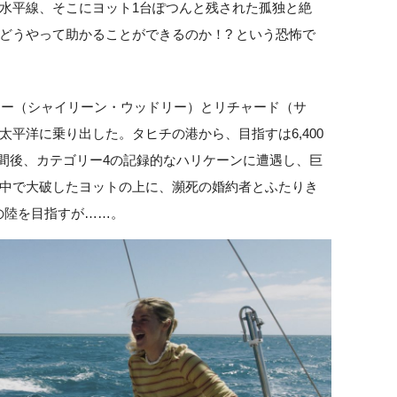
水平線、そこにヨット1台ぽつんと残された孤独と絶
どうやって助かることができるのか！? という恐怖で
タミー（シャイリーン・ウッドリー）とリチャード（サ
平洋に乗り出した。タヒチの港から、目指すは6,400
週間後、カテゴリー4の記録的なハリケーンに遭遇し、巨
中で大破したヨットの上に、瀕死の婚約者とふたりき
先の陸を目指すが……。