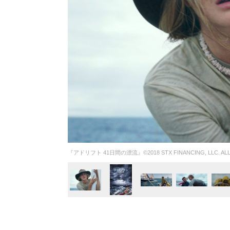
『アドリフト 41日間の漂流』©2018 STX FINANCING, LLC. ALL 