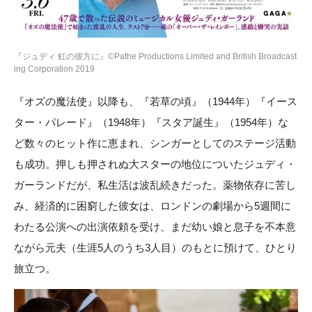
『ジュディ 虹の彼方に』©Pathe Productions Limited and British Broadcast
ing Corporation 2019
『オズの魔法使』以降も、『若草の頃』（1944年）『イース
ター・パレード』（1948年）『スタア誕生』（1954年）な
ど数々のヒット作に恵まれ、シンガーとしてのステージ活動
も成功。押しも押されぬ大スターの地位についたジュディ・
ガーランドだが、私生活は波乱続きだった。薬物依存に苦し
み、経済的に困窮した彼女は、ロンドンの劇場から5週間に
わたる公演への出演依頼を受け、まだ幼い娘と息子を不本意
ながら元夫（生涯5人のうち3人目）のもとに預けて、ひとり
旅立つ。