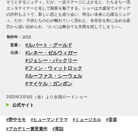
そうとするジュディ。だが、一歩ステージに上がると、たちまち一流
エンタテイナーと化して観客を魅了する。ショーは大盛況でメディア
の評判も上々で、新しい恋とも巡り会い、明るい未来に心躍るジュデ
ィ。だが、子供たちの心が離れていく恐れと、全存在を歌に込める疲
労から追い詰められ、ついには舞台でも失態を犯してしまう──。
制作年：
2019
ルパート・グールド
監督：
レネー・ゼルウィガー
出演：
ジェシー・バックリー
フィン・ウィットロック
ルーファス・シーウェル
マイケル・ガンボン
2020年3月6日（金）より全国ロードショー
公式サイト
#野中モモ
#ヒューマンドラマ
#ミュージカル
#音楽
#アカデミー賞受賞作
#実話