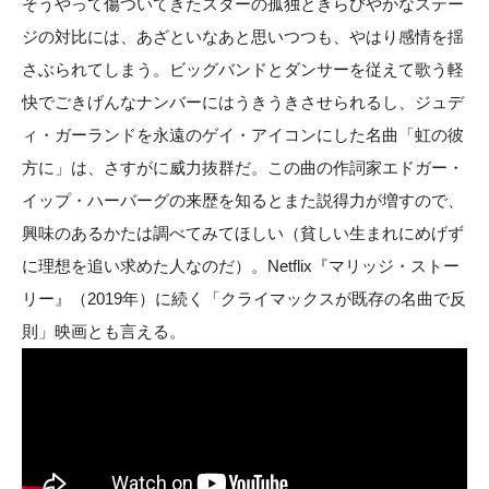
そうやって傷ついてきたスターの孤独ときらびやかなステー
ジの対比には、あざといなあと思いつつも、やはり感情を揺
さぶられてしまう。ビッグバンドとダンサーを従えて歌う軽
快でごきげんなナンバーにはうきうきさせられるし、ジュデ
ィ・ガーランドを永遠のゲイ・アイコンにした名曲「虹の彼
方に」は、さすがに威力抜群だ。この曲の作詞家エドガー・
イップ・ハーバーグの来歴を知るとまた説得力が増すので、
興味のあるかたは調べてみてほしい（貧しい生まれにめげず
に理想を追い求めた人なのだ）。Netflix『マリッジ・ストー
リー』（2019年）に続く「クライマックスが既存の名曲で反
則」映画とも言える。