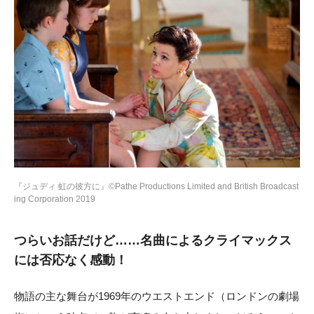
『ジュディ 虹の彼方に』©Pathe Productions Limited and British Broadcast
ing Corporation 2019
つらいお話だけど……名曲によるクライマックス
には否応なく感動！
物語の主な舞台が1969年のウエストエンド（ロンドンの劇場