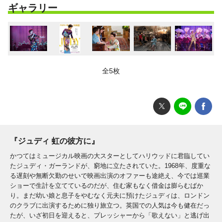
ギャラリー
全5枚
『ジュディ 虹の彼方に』
かつてはミュージカル映画の大スターとしてハリウッドに君臨してい
たジュディ・ガーランドが、窮地に立たされていた。1968年、度重な
る遅刻や無断欠勤のせいで映画出演のオファーも途絶え、今では巡業
ショーで生計を立てているのだが、住む家もなく借金は膨らむばか
り。まだ幼い娘と息子をやむなく元夫に預けたジュディは、ロンドン
のクラブに出演するために独り旅立つ。英国での人気は今も健在だっ
たが、いざ初日を迎えると、プレッシャーから「歌えない」と逃げ出