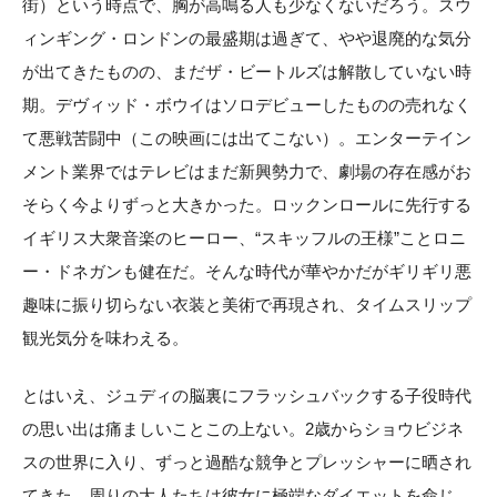
街）という時点で、胸が高鳴る人も少なくないだろう。スウ
ィンギング・ロンドンの最盛期は過ぎて、やや退廃的な気分
が出てきたものの、まだザ・ビートルズは解散していない時
期。デヴィッド・ボウイはソロデビューしたものの売れなく
て悪戦苦闘中（この映画には出てこない）。エンターテイン
メント業界ではテレビはまだ新興勢力で、劇場の存在感がお
そらく今よりずっと大きかった。ロックンロールに先行する
イギリス大衆音楽のヒーロー、“スキッフルの王様”ことロニ
ー・ドネガンも健在だ。そんな時代が華やかだがギリギリ悪
趣味に振り切らない衣装と美術で再現され、タイムスリップ
観光気分を味わえる。
とはいえ、ジュディの脳裏にフラッシュバックする子役時代
の思い出は痛ましいことこの上ない。2歳からショウビジネ
スの世界に入り、ずっと過酷な競争とプレッシャーに晒され
てきた。周りの大人たちは彼女に極端なダイエットを命じ、