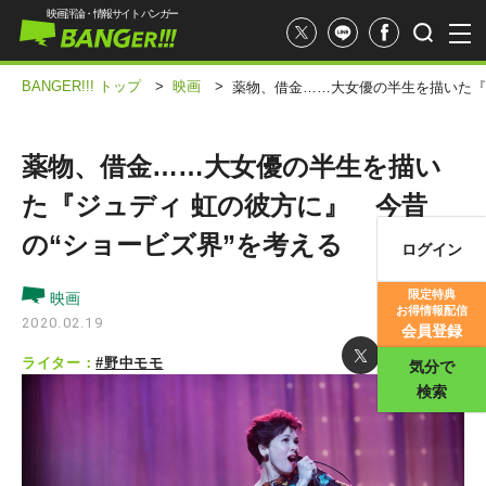
映画評論・情報サイト バンガー
BANGER!!! トップ
>
映画
>
薬物、借金……大女優の半生を描いた『
薬物、借金……大女優の半生を描い
た『ジュディ 虹の彼方に』 今昔
の“ショービズ界”を考える
ログイン
映画記事
限定特典
映画
お得情報配信
映画評価
2020.02.19
会員登録
ライター：
#野中モモ
気分で
検索