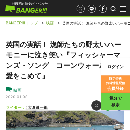
映画評論・情報サイト バンガー
BANGER!!! トップ
>
映画
>
英国の実話！ 漁師たちの野太いハーモ
英国の実話！ 漁師たちの野太いハー
モニーに泣き笑い『フィッシャーマ
ンズ・ソング コーンウォールから
ログイン
映画記事
愛をこめて』
限定特典
お得情報配信
映画評価
会員登録
映画
2020.01.08
気分で
検索
ライター：
#大倉眞一郎