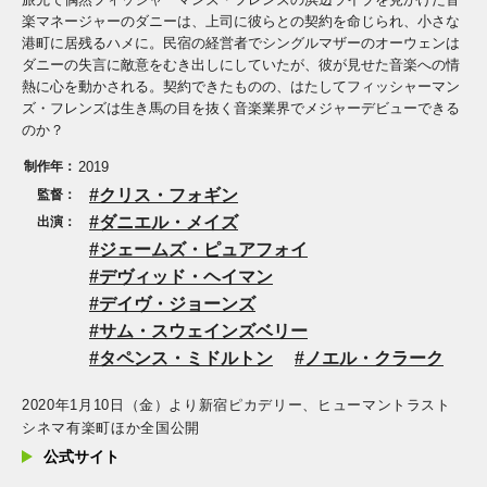
楽マネージャーのダニーは、上司に彼らとの契約を命じられ、小さな
港町に居残るハメに。民宿の経営者でシングルマザーのオーウェンは
ダニーの失言に敵意をむき出しにしていたが、彼が見せた音楽への情
熱に心を動かされる。契約できたものの、はたしてフィッシャーマン
ズ・フレンズは生き馬の目を抜く音楽業界でメジャーデビューできる
のか？
制作年：
2019
クリス・フォギン
監督：
ダニエル・メイズ
出演：
ジェームズ・ピュアフォイ
デヴィッド・ヘイマン
デイヴ・ジョーンズ
サム・スウェインズベリー
タペンス・ミドルトン
ノエル・クラーク
2020年1月10日（金）より新宿ピカデリー、ヒューマントラスト
シネマ有楽町ほか全国公開
公式サイト