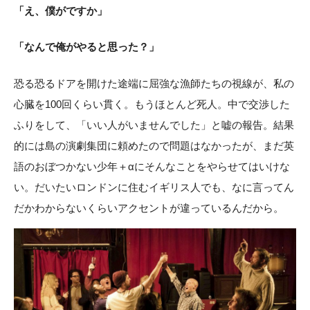
「え、僕がですか」
「なんで俺がやると思った？」
恐る恐るドアを開けた途端に屈強な漁師たちの視線が、私の
心臓を100回くらい貫く。もうほとんど死人。中で交渉した
ふりをして、「いい人がいませんでした」と嘘の報告。結果
的には島の演劇集団に頼めたので問題はなかったが、まだ英
語のおぼつかない少年＋αにそんなことをやらせてはいけな
い。だいたいロンドンに住むイギリス人でも、なに言ってん
だかわからないくらいアクセントが違っているんだから。