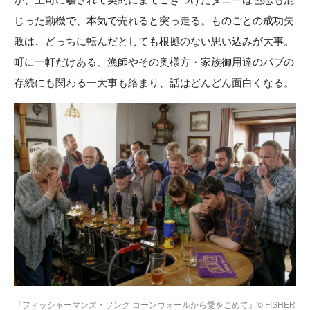
じった動機で、本気で売れると突っ走る。ものごとの成功失
敗は、どっちに転んだとしても根拠のない思い込みが大事。
町に一軒だけある、漁師やその奥様方・家族御用達のパブの
存続にも関わる一大事も絡まり、話はどんどん面白くなる。
『フィッシャーマンズ・ソング コーンウォールから愛をこめて』© FISHER