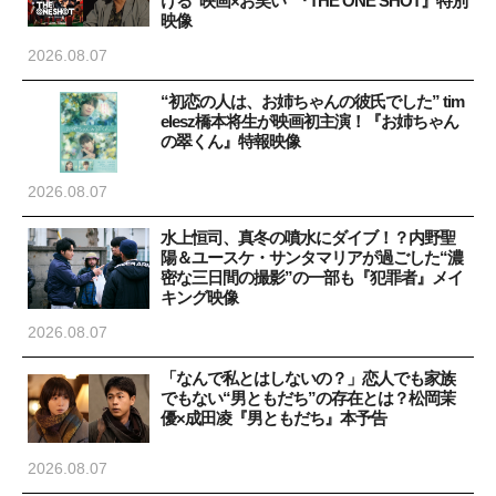
ける“映画×お笑い”『THE ONE SHOT』特別
映像
2026.08.07
“初恋の人は、お姉ちゃんの彼氏でした” tim
elesz橋本将生が映画初主演！『お姉ちゃん
の翠くん』特報映像
2026.08.07
水上恒司、真冬の噴水にダイブ！？内野聖
陽＆ユースケ・サンタマリアが過ごした“濃
密な三日間の撮影”の一部も『犯罪者』メイ
キング映像
2026.08.07
「なんで私とはしないの？」恋人でも家族
でもない“男ともだち”の存在とは？松岡茉
優×成田凌『男ともだち』本予告
2026.08.07