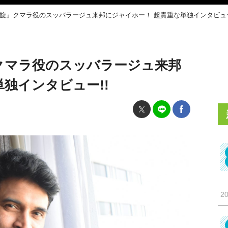
凱旋』クマラ役のスッバラージュ来邦にジャイホー！ 超貴重な単独インタビュー
クマラ役のスッバラージュ来邦
独インタビュー!!
20