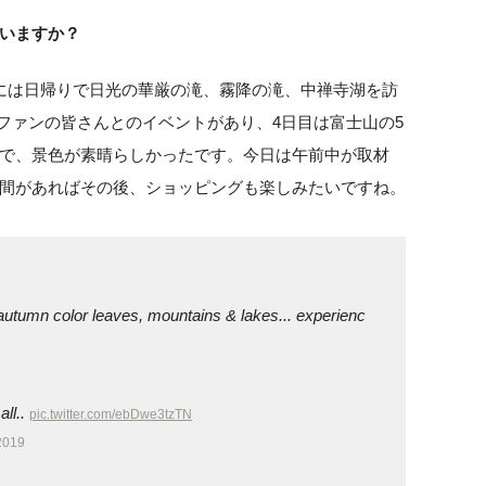
いますか？
には日帰りで日光の華厳の滝、霧降の滝、中禅寺湖を訪
でファンの皆さんとのイベントがあり、4日目は富士山の5
で、景色が素晴らしかったです。今日は午前中が取材
間があればその後、ショッピングも楽しみたいですね。
 autumn color leaves, mountains & lakes... experienc
all..
pic.twitter.com/ebDwe3tzTN
2019