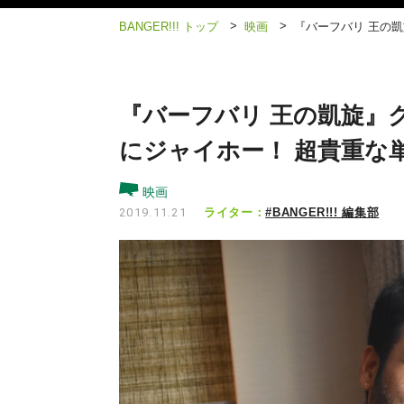
>
>
BANGER!!! トップ
映画
『バーフバリ 王の
『バーフバリ 王の凱旋』
にジャイホー！ 超貴重な単
映画
ライター：
#BANGER!!! 編集部
2019.11.21