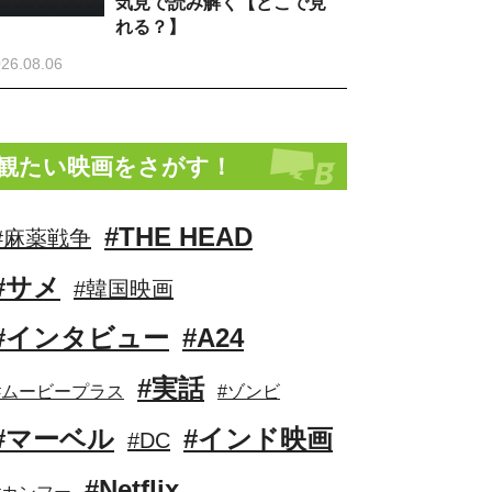
気見で読み解く【どこで見
れる？】
26.08.06
観たい映画をさがす！
#THE HEAD
#麻薬戦争
#サメ
#韓国映画
#インタビュー
#A24
#実話
#ムービープラス
#ゾンビ
#マーベル
#インド映画
#DC
#Netflix