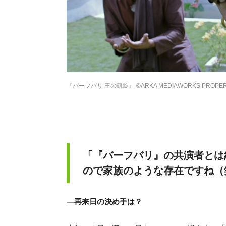
『バーフバリ 王の凱旋』 ©ARKA MEDIAWORKS PROPERTY,
「『バーフバリ』の共演者とは
ので家族のような存在ですね（
―再来日の決め手は？