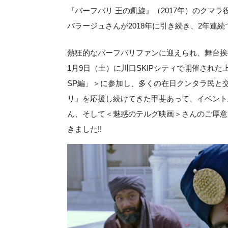
『バーフバリ 王の凱旋』（2017年）のクマ
バラージュさんが2018年に引き続き、2年連続
熱狂的なバーフバリファンに迎えられ、舞台挨拶
1月9日（土）に川口SKIPシティで開催され
SP編」＞に参加し、多くの在日クンタラ民と交流
リ』を応援し続けてきた甲斐あって、イベント
ん、そして＜魅惑のテルグ映画＞さんのご厚意
きました!!