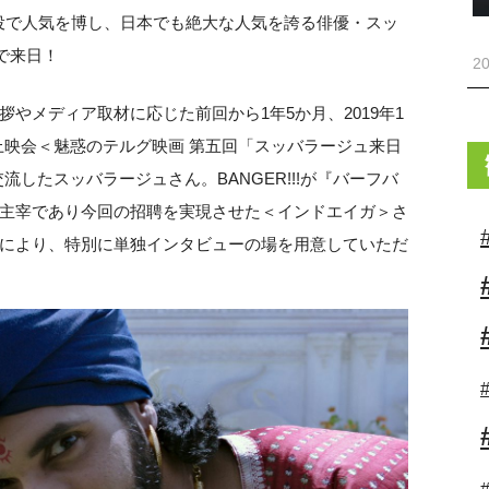
ラ役で人気を博し、日本でも絶大な人気を誇る俳優・スッ
で来日！
20
やメディア取材に応じた前回から1年5か月、2019年1
た上映会＜魅惑のテルグ映画 第五回「スッバラージュ来日
したスッバラージュさん。BANGER!!!が『バーフバ
主宰であり今回の招聘を実現させた＜インドエイガ＞さ
により、特別に単独インタビューの場を用意していただ