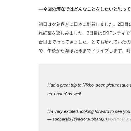
―今回の滞在ではどんなことをしたいと思って
初日は夕刻過ぎに日本に到着しました。2日目
れ紅葉を楽しみました。3日目はSKIPシティ
合目まで行ってきました。とても晴れていたの
で、午後から海ほたるまでドライブします。時
Had a great trip to Nikko, seen picturesque
ed ‘onsen’ as well.
I’m very excited, looking forward to see you 
— subbaraju (@actorsubbaraju)
November 8, 