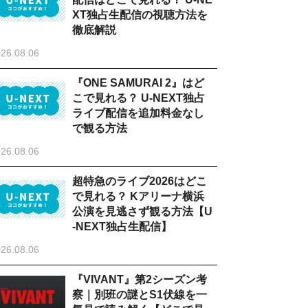
XT独占生配信の視聴方法を
徹底解説
26.08.06
『ONE SAMURAI 2』はど
こで見れる？ U-NEXT独占
ライブ配信を追加料金なし
で観る方法
26.08.06
超特急のライブ2026はどこ
で見れる？ Kアリーナ横浜
公演を見逃さず観る方法【U
-NEXT独占生配信】
26.08.06
『VIVANT』第2シーズン考
察｜別班の謎とS1伏線を一