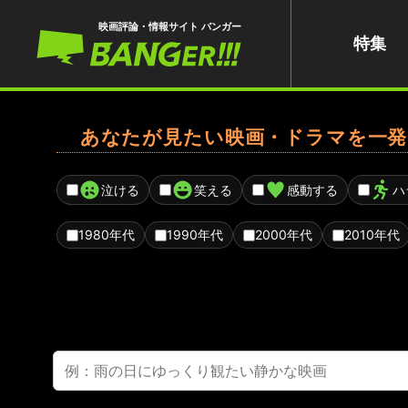
映画評論・情報サイト バンガー
特集
あなたが見たい映画・ドラマを一発
泣ける
笑える
感動する
ハ
1980年代
1990年代
2000年代
2010年代