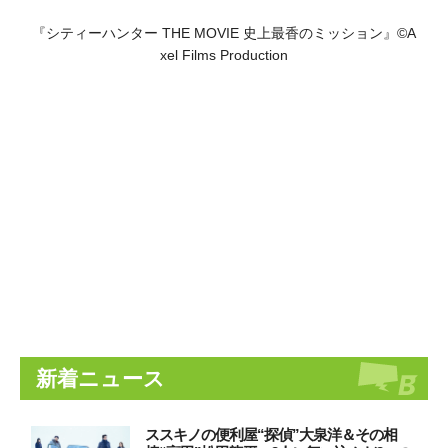
『シティーハンター THE MOVIE 史上最香のミッション』©A
xel Films Production
新着ニュース
ススキノの便利屋“探偵”大泉洋＆その相