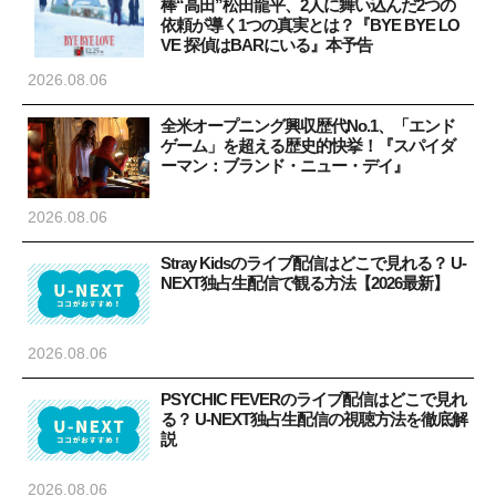
棒“高田”松田龍平、2人に舞い込んだ2つの
依頼が導く1つの真実とは？『BYE BYE LO
VE 探偵はBARにいる』本予告
2026.08.06
全米オープニング興収歴代No.1、「エンド
ゲーム」を超える歴史的快挙！『スパイダ
ーマン：ブランド・ニュー・デイ』
2026.08.06
Stray Kidsのライブ配信はどこで見れる？ U-
NEXT独占生配信で観る方法【2026最新】
2026.08.06
PSYCHIC FEVERのライブ配信はどこで見れ
る？ U-NEXT独占生配信の視聴方法を徹底解
説
2026.08.06