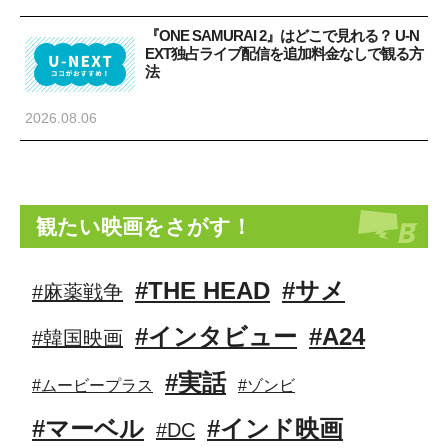
『ONE SAMURAI 2』はどこで見れる？ U-N
EXT独占ライブ配信を追加料金なしで観る方
法
2026.08.06
観たい映画をさがす！
#THE HEAD
#サメ
#麻薬戦争
#インタビュー
#A24
#韓国映画
#実話
#ムービープラス
#ゾンビ
#マーベル
#インド映画
#DC