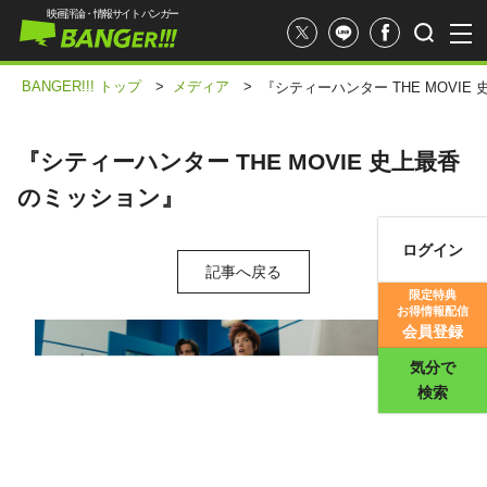
映画評論・情報サイト バンガー
BANGER!!! トップ
>
メディア
>
『シティーハンター THE MOVI
『シティーハンター THE MOVIE 史上最香
のミッション』
ログイン
記事へ戻る
映画記事
限定特典
お得情報配信
映画評価
会員登録
気分で
検索