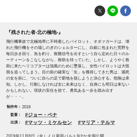
『残された者-北の極地-』
飛行機事故で北極地帯に不時着したパイロット、オボァガードは、壊
れた飛行機をその場しのぎのシェルターにし、白銀に包まれた荒野を
毎日歩き回り、魚を釣り、救難信号を出すという自ら定めた日々のル
ーティーンをこなしながら、救助を待っていた。しかし、ようやく救
助に来たヘリコプターは強風のために墜落し、女性パイロットは大怪
我を追ってしまう。目の前の確実な「生」を獲得してきた男は、瀕死
の女を前に、ついに自らの足で窮地を脱しようと決心する。危険は承
知。しかし、行動しなければ女に未来はなく、自身にも明日は来ない
かもしれない。現状の安住を捨て、勇気ある一歩を踏み出す
が・・・。
制作年：
2018
ジョー・ペナ
監督：
マッツ・ミケルセン
マリア・テルマ
出演：
2019年11月8日（金）より新宿バルト9ほか全国公開