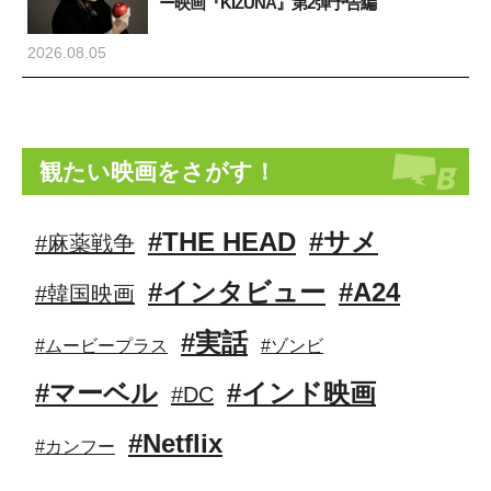
ー映画『KIZUNA』第2弾予告編
2026.08.05
観たい映画をさがす！
#THE HEAD
#サメ
#麻薬戦争
#インタビュー
#A24
#韓国映画
#実話
#ムービープラス
#ゾンビ
#マーベル
#インド映画
#DC
#Netflix
#カンフー