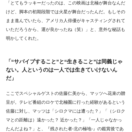
「とてもラッキーだったのは、この映画は北極が舞台なんだ
けど、脚本の初期段階では火星が舞台だったんだ。もしその
まま進んでいたら、アメリカ人俳優がキャスティングされて
いただろうから、運が良かったね（笑）」と、意外な秘話も
明かしてくれた。
「“サバイブすること”と“生きること”は同義じゃ
ない。人というのは一人では生きていけないん
だ」
ここでスペシャルゲストの佐藤仁美から、マッツへ花束の贈
呈が。テレビ番組のロケで北極圏に行った経験があるという
佐藤に対し、マッツは「シロクマには遭った？」「（シロク
マとの距離は）遠かった？ 近かった？」「一人じゃなかっ
たんだよね？」と、『残された者-北の極地-』の鑑賞後であ