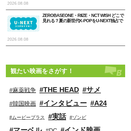
2026.08.08
ZEROBASEONE・RIIZE・NCT WISH どこで
見れる？夏の新世代K-POPをU-NEXT独占で
2026.08.08
観たい映画をさがす！
#THE HEAD
#サメ
#麻薬戦争
#インタビュー
#A24
#韓国映画
#実話
#ムービープラス
#ゾンビ
#マーベル
#インド映画
#DC