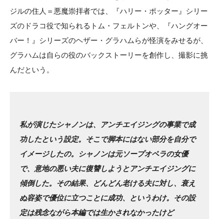
ジルの住人＝悪魔崇拝者では、『ハリー・ポッター』シリー
ズのドラコ役で知られるトム・フェルトンや、『ハングオー
バー！』シリーズのヘザー・グラハムらが怪演をみせるが、
グラハムは自らの役のバックストーリーを創作し、撮影に挑
んだという。
私が演じたシャノンは、アンチエイジングの事業で成
功したという設定。そこで脚本にはない部分を自分で
イメージしたの。シャノンは元ソープオペラの女優
で、意地の悪い夫に復讐しようとアンチエイジングに
傾倒した。その結果、どんどん老ける夫に対し、衰え
ぬ容姿で優位に立つことに成功、というわけ。その設
定は残念ながら本編では生かされなかったけど