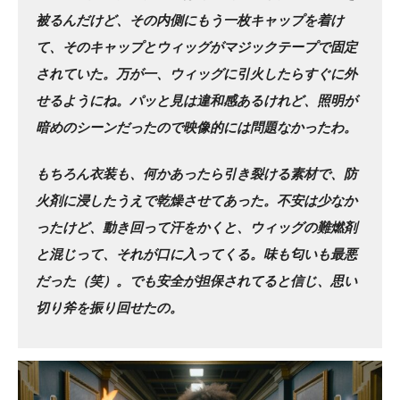
被るんだけど、その内側にもう一枚キャップを着け
て、そのキャップとウィッグがマジックテープで固定
されていた。万が一、ウィッグに引火したらすぐに外
せるようにね。パッと見は違和感あるけれど、照明が
暗めのシーンだったので映像的には問題なかったわ。
もちろん衣装も、何かあったら引き裂ける素材で、防
火剤に浸したうえで乾燥させてあった。不安は少なか
ったけど、動き回って汗をかくと、ウィッグの難燃剤
と混じって、それが口に入ってくる。味も匂いも最悪
だった（笑）。でも安全が担保されてると信じ、思い
切り斧を振り回せたの。