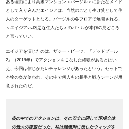
ある理由により高級マンション＜バージル＞に新たなメイド
として入り込んだエイジアは、当然のごとく生け贄として住
人のターゲットとなる。バージルの各フロアで展開される、
＜エイジアvs.凶悪な住人たち＞のバトルが本作の見どころ
と言っていい。
エイジアを演じたのは、ザジー・ビーツ。『デッドプール
2』（2018年）でアクションをこなした経験があるとはい
え、今回は信じがたいチャレンジがあったという。セットで
本物の炎が使われ、その中で何人もの相手と戦うシーンが用
意されたのだ。
炎の中でのアクションは、その安全に関して現場全体
の最大の課題だった。私は難燃剤に浸したウィッグを