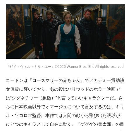
『ゼイ・ウィル・キル・ユー』©2026 Warner Bros. Ent. All rights reserved
ゴードンは『ローズマリーの赤ちゃん』でアカデミー賞助演
女優賞に輝いており、あの役はハリウッドのホラー映画で
は“シグネチャー（象徴）”と言っていいキャラクターだ。さ
らに日本映画以外でオマージュについて言及するのは、キリ
ル・ソコロフ監督。本作では人間の顔から飛び出た眼球が、
ひとつのキャラとして自在に動く。「ゲゲゲの鬼太郎」の目