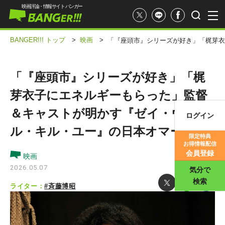
映画評論・情報サイト バンガー
BANGER!!! トップ
>
映画
>
「『座頭市』シリーズが好き」「梶芽衣
「『座頭市』シリーズが好き」「梶
芽衣子にエネルギーもらった」監督
＆キャストが明かす『ゼイ・ウィ
ログイン
映画記事
ル・キル・ユー』の日本オマージュ
限定特典
お得情報配信
映画評価
会員登録
映画
2026.05.07
気分で
検索
ライター：
#斉藤博昭