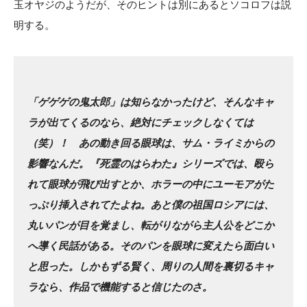
玉オヤジのようだが、そのヒントは別にあるとソコロフは説
明する。
「ゲゲゲの鬼太郎」は知らなかったけど、そんなキャ
ラが出てくるのなら、絶対にチェックしなくては
（笑）！ あの動き回る眼球は、サム・ライミからの
影響なんだ。『死霊のはらわた』シリーズでは、殴ら
れて眼球が飛び出すとか、ホラーの中にユーモアがた
っぷり挿入されてたよね。あと僕の祖国ロシアには、
丸いパンが目を覚まし、転がりながら主人公をどこか
へ導く民話がある。そのパンを眼球に変えたら面白い
と思った。しかもずる賢く、周りの人間を裏切るキャ
ラなら、作品で機能すると信じたのさ。