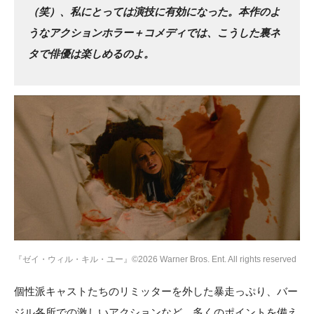
（笑）、私にとっては演技に有効になった。本作のよ
うなアクションホラー＋コメディでは、こうした裏ネ
タで俳優は楽しめるのよ。
『ゼイ・ウィル・キル・ユー』©2026 Warner Bros. Ent. All rights reserved
個性派キャストたちのリミッターを外した暴走っぷり、バー
ジル各所での激しいアクションなど、多くのポイントを備え