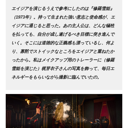
エイジアを演じるうえで参考にしたのは『修羅雪姫』
（1973年）。持って生まれた強い意志と使命感が、エ
イジアに通じると思った。あの主人公は、どんな犠牲
を払っても、自分が成し遂げるべき目標に突き進んで
いく。そこには道徳的な正義感も漂っているし、何よ
り、寡黙でストイックなところをエイジアと重ねたか
ったから。私はメイクアップ用のトレーラーに（修羅
雪姫を演じた）梶芽衣子さんの写真を飾って、毎日エ
ネルギーをもらいながら撮影に臨んでいたの。