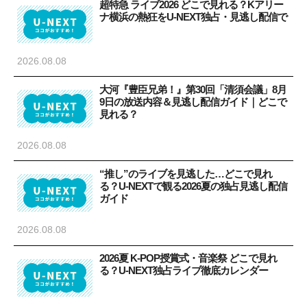
超特急 ライブ2026 どこで見れる？Kアリー
ナ横浜の熱狂をU-NEXT独占・見逃し配信で
2026.08.08
大河『豊臣兄弟！』第30回「清須会議」8月
9日の放送内容＆見逃し配信ガイド｜どこで
見れる？
2026.08.08
“推し”のライブを見逃した…どこで見れ
る？U-NEXTで観る2026夏の独占見逃し配信
ガイド
2026.08.08
2026夏 K-POP授賞式・音楽祭 どこで見れ
る？U-NEXT独占ライブ徹底カレンダー