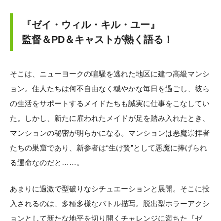
『ゼイ・ウィル・キル・ユー』
監督＆PD＆キャストが熱く語る！
そこは、ニューヨークの喧騒を逃れた地区に建つ高級マンシ
ョン。住人たちは何不自由なく穏やかな毎日を過ごし、彼ら
の生活をサポートするメイドたちも誠実に仕事をこなしてい
た。しかし、新たに雇われたメイドが足を踏み入れたとき、
マンションの秘密が明らかになる。マンションは悪魔崇拝者
たちの巣窟であり、新参者は“生け贄”として悪魔に捧げられ
る運命なのだと……。
あまりに過激で型破りなシチュエーションと展開。そこに投
入されるのは、多種多様なバトル描写。脱出型ホラーアクシ
ョンとして新たな地平を切り開くチャレンジに満ちた『ゼ