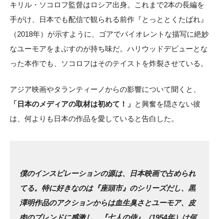
キリル・ソコロフ監督はロシア出身。これまで2本の長編を
手がけ、日本でも配信で観られる前作『とっととくたばれ』
（2018年）が示すように、ゴアでバイオレントな描写に絶妙
なユーモアをまぶすのが持ち味だ。ハリウッドデビューとな
った本作でも、ソコロフはそのテイストを炸裂させている。
アジア映画やタランティーノからの影響について聞くと、
「日本のメディアの取材は初めて！」
と興奮を隠さない彼
は、何よりも日本の作品を愛していると告白した。
僕のインスピレーションの源は、日本映画で占められ
てる。特に好きなのは『座頭市』のシリーズだし、黒
澤明作品のアクションからは血生臭さとユーモア、皮
肉のブレンドに感激し、『七人の侍』（1954年）は何