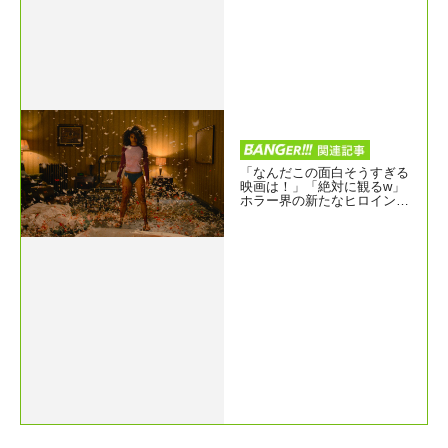
「なんだこの面白そうすぎる
映画は！」「絶対に観るw」
ホラー界の新たなヒロイン誕
生！？『ゼイ・ウィル・キ
ル・ユー』