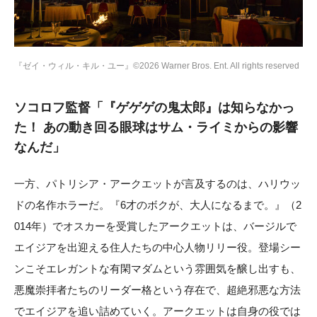
『ゼイ・ウィル・キル・ユー』©2026 Warner Bros. Ent. All rights reserved
ソコロフ監督「『ゲゲゲの鬼太郎』は知らなかっ
た！ あの動き回る眼球はサム・ライミからの影響
なんだ」
一方、パトリシア・アークエットが言及するのは、ハリウッ
ドの名作ホラーだ。『6才のボクが、大人になるまで。』（2
014年）でオスカーを受賞したアークエットは、バージルで
エイジアを出迎える住人たちの中心人物リリー役。登場シー
ンこそエレガントな有閑マダムという雰囲気を醸し出すも、
悪魔崇拝者たちのリーダー格という存在で、超絶邪悪な方法
でエイジアを追い詰めていく。アークエットは自身の役では