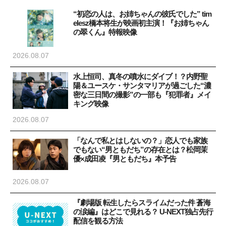
“初恋の人は、お姉ちゃんの彼氏でした” tim
elesz橋本将生が映画初主演！『お姉ちゃん
の翠くん』特報映像
2026.08.07
水上恒司、真冬の噴水にダイブ！？内野聖
陽＆ユースケ・サンタマリアが過ごした“濃
密な三日間の撮影”の一部も『犯罪者』メイ
キング映像
2026.08.07
「なんで私とはしないの？」恋人でも家族
でもない“男ともだち”の存在とは？松岡茉
優×成田凌『男ともだち』本予告
2026.08.07
『劇場版 転生したらスライムだった件 蒼海
の涙編』はどこで見れる？ U-NEXT独占先行
配信を観る方法