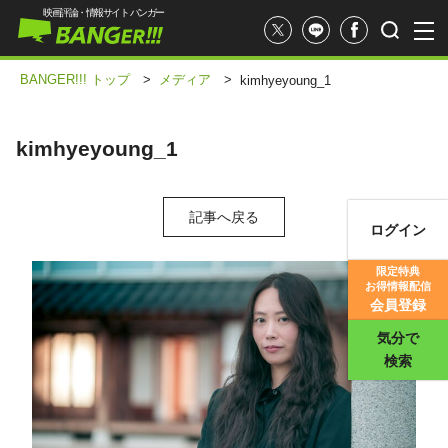
映画評論・情報サイト バンガー
BANGER!!! トップ
>
メディア
>
kimhyeyoung_1
kimhyeyoung_1
記事へ戻る
ログイン
映画記事
限定特典
お得情報配信
映画評価
会員登録
気分で
検索