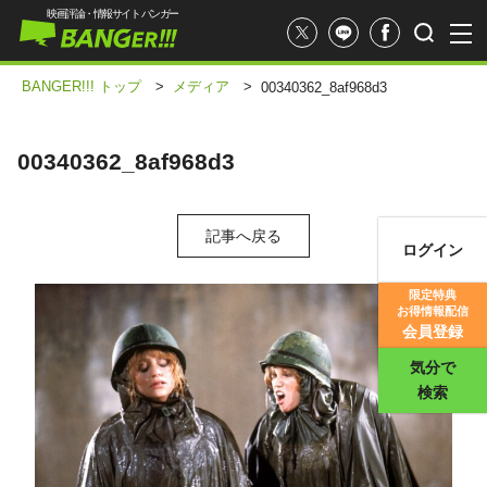
映画評論・情報サイト バンガー
BANGER!!! トップ
>
メディア
>
00340362_8af968d3
00340362_8af968d3
記事へ戻る
ログイン
映画記事
限定特典
お得情報配信
映画評価
会員登録
気分で
検索