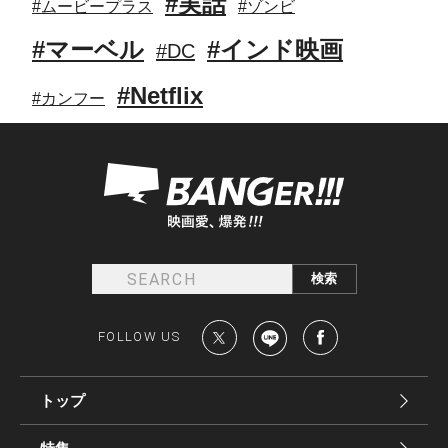
#実話
#ムービープラス
#ゾンビ
#マーベル
#インド映画
#DC
#Netflix
#カンフー
FOLLOW US
トップ