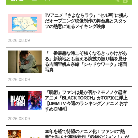
TVアニメ『さよならララ』“セル画”に挑ん
だオープニング映像制作の舞台裏とスタッ
フの熱意に迫るメイキング映像
2026.08.09
「一番最悪な時こそ強くなるきっかけがあ
る」新境地とも言える演技の振り幅を見せ
る吉岡里帆＆奈緒『シャドウワーク』場面
写真
2026.08.09
『呪術』ファンは是か否か？モノノケ忍者
アニメ『BLACK TORCH』がTOP10に浮上
【DMM TV 今週のランキング／アニメ おす
すめ DMM】
2026.08.09
30年を経て待望のアニメ化！ファンの“熱
量”が生んだ復活新作『鉄鍋のジャン！』が