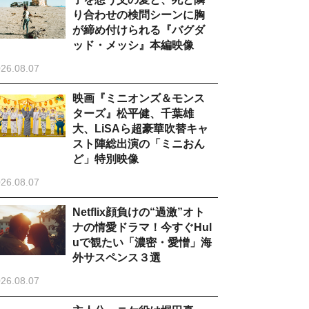
り合わせの検問シーンに胸
が締め付けられる『バグダ
ッド・メッシ』本編映像
26.08.07
映画『ミニオンズ＆モンス
ターズ』松平健、千葉雄
大、LiSAら超豪華吹替キャ
スト陣総出演の「ミニおん
ど」特別映像
26.08.07
Netflix顔負けの“過激”オト
ナの情愛ドラマ！今すぐHul
uで観たい「濃密・愛憎」海
外サスペンス３選
26.08.07