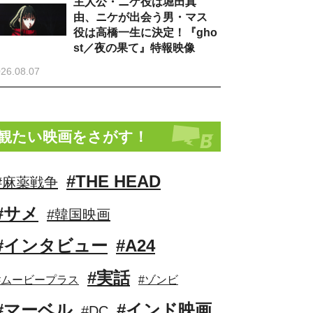
主人公・ニケ役は堀田真
由、ニケが出会う男・マス
役は高橋一生に決定！『gho
st／夜の果て』特報映像
26.08.07
観たい映画をさがす！
#THE HEAD
#麻薬戦争
#サメ
#韓国映画
#インタビュー
#A24
#実話
#ムービープラス
#ゾンビ
#マーベル
#インド映画
#DC