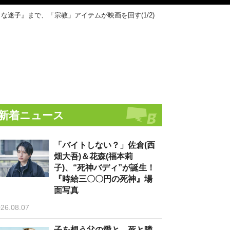
迷子』まで、「宗教」アイテムが映画を回す(1/2)
新着ニュース
「バイトしない？」佐倉(西
畑大吾)＆花森(福本莉
子)、“死神バディ”が誕生！
『時給三〇〇円の死神』場
面写真
26.08.07
子を想う父の愛と、死と隣