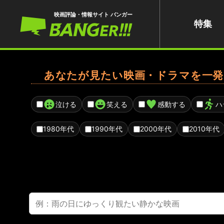
映画評論・情報サイト バンガー
特集
あなたが見たい映画・ドラマを一発
泣ける
笑える
感動する
ハ
1980年代
1990年代
2000年代
2010年代