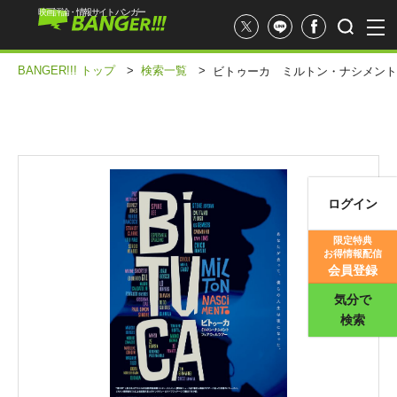
映画評論・情報サイト バンガー
BANGER!!! トップ
>
検索一覧
>
ビトゥーカ ミルトン・ナシメント
ログイン
映画記事
限定特典
お得情報配信
映画評価
会員登録
気分で
検索