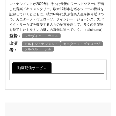
ン・ナシメントが2022年に行った最後のワールドツアーに密着
した音楽ドキュメンタリー。欧米17都市を巡るツアーの模様を
記録していくとともに、彼の60年に及ぶ音楽人生を振り返りつ
つ、カエターノ・ヴェローゾ、クインシー・ジョーンズ、スパ
イク・リーら彼を敬愛する人々の証言を通して、多くの音楽家
を魅了したミルトンの魅力の真髄に迫っていく。（allcinema）
監督：
フラヴィア・モラエス
出演
ミルトン・ナシメント
カエターノ・ヴェローゾ
ジルベルト・ジル
者：
動画配信サービス