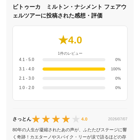
ビトゥーカ ミルトン・ナシメント フェアウ
ェルツアーに投稿された感想・評価
★4.0
1件のレビュー
4.1 - 5.0
0%
3.1 - 4.0
100%
2.1 - 3.0
0%
1.0 - 2.0
0%
★★★★★
★★★★★
さっとん
4.0
2026/07/07
80年の人生が凝縮されたあの声が、ふたたびステージに響
く奇跡！カエターノやスパイク・リーが涙で語るほどの存