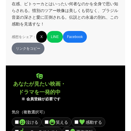
在感、ビトゥーカとはいったい何者なのかを全身で思い知
らされる。惜別のツアー映像は美しくも切なく、ブラジル
音楽の深さと愛に圧倒される。伝説との永遠の別れ、この
感動を見逃すな！
感想をシェア：
X
LINE
Facebook
リンクをコピー
あなたが見たい映画・
ドラマを一発的中
※ 会員登録が必要です
気分（複数選択可）
泣ける
笑える
感動する