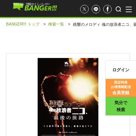
映画評論・情報サイト バンガー
BANGER!!! トップ
>
検索一覧
>
残響のメロディ 魂の放浪者ニコ、
ログイン
映画記事
限定特典
お得情報配信
映画評価
会員登録
気分で
検索