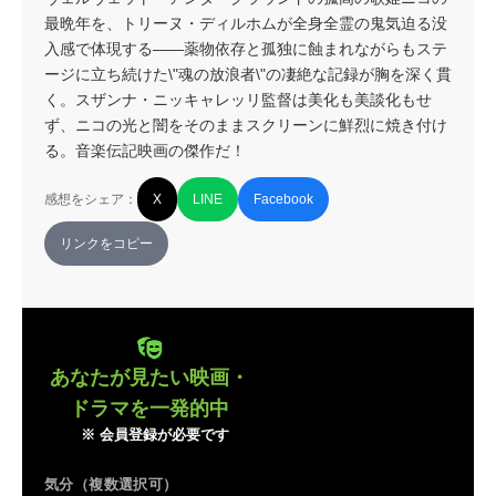
最晩年を、トリーヌ・ディルホムが全身全霊の鬼気迫る没
入感で体現する——薬物依存と孤独に蝕まれながらもステ
ージに立ち続けた\"魂の放浪者\"の凄絶な記録が胸を深く貫
く。スザンナ・ニッキャレッリ監督は美化も美談化もせ
ず、ニコの光と闇をそのままスクリーンに鮮烈に焼き付け
る。音楽伝記映画の傑作だ！
感想をシェア：
X
LINE
Facebook
リンクをコピー
あなたが見たい映画・
ドラマを一発的中
※ 会員登録が必要です
気分（複数選択可）