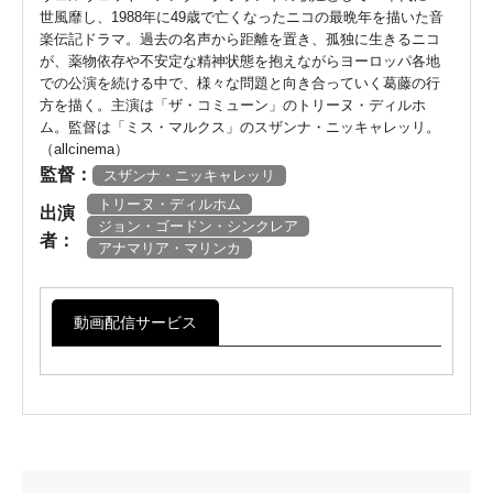
世風靡し、1988年に49歳で亡くなったニコの最晩年を描いた音
楽伝記ドラマ。過去の名声から距離を置き、孤独に生きるニコ
が、薬物依存や不安定な精神状態を抱えながらヨーロッパ各地
での公演を続ける中で、様々な問題と向き合っていく葛藤の行
方を描く。主演は「ザ・コミューン」のトリーヌ・ディルホ
ム。監督は「ミス・マルクス」のスザンナ・ニッキャレッリ。
（allcinema）
監督：
スザンナ・ニッキャレッリ
トリーヌ・ディルホム
出演
ジョン・ゴードン・シンクレア
者：
アナマリア・マリンカ
動画配信サービス