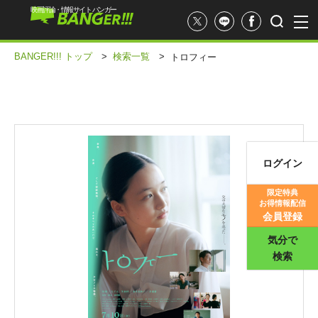
映画評論・情報サイト バンガー
BANGER!!! トップ
>
検索一覧
>
トロフィー
ログイン
映画記事
限定特典
お得情報配信
映画評価
会員登録
気分で
検索