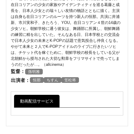
在日コリアンの少女の家族やアイデンティティを巡る葛藤と成
長を、日本人少女との瑞々しい友情の物語とともに描く。主演
は自身も在日コリアンのルーツを持つ新人の恒那。共演に井浦
新、市川実和子、きたろう、YOU。在日コリアン４世の14歳の
少女ソヒ。朝鮮学校に通う彼女は、舞踊部に所属し、朝鮮舞踊
の練習に精を出していた。そんなある日、日本学校との交流会
で日本人少女の未来とK-POPの話題で意気投合し仲良くなる。
やがて未来と２人でK-POPアイドルのライブに行きたいソヒ
は、チケット代を稼ぐために、朝鮮学校の校長をしている父が
北朝鮮から授与された大切な勲章をフリマサイトで売ってしま
うのだったが…。（allcinema）
監督：
孫明雅
出演者：
恒那
ちすん
笠松将
動画配信サービス