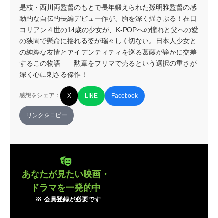
是枝・西川両監督のもとで長年鍛えられた孫明雅監督の感
動的な自伝的長編デビュー作が、胸を深く揺さぶる！在日
コリアン４世の14歳の少女が、K-POPへの憧れと父への愛
の狭間で懸命に揺れる姿が瑞々しく切ない。日本人少女と
の純粋な友情とアイデンティティを巡る葛藤が静かに交差
するこの物語——勲章をフリマで売るという選択の重さが
深く心に刺さる傑作！
感想をシェア：
X
LINE
Facebook
リンクをコピー
あなたが見たい映画・
ドラマを一発的中
※ 会員登録が必要です