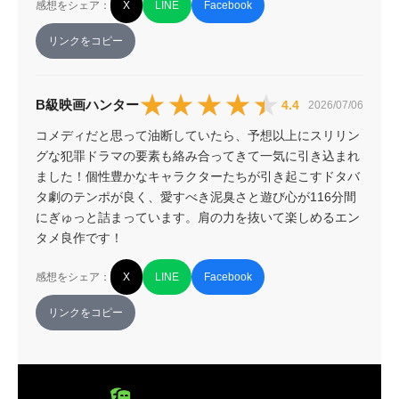
感想をシェア：
X
LINE
Facebook
リンクをコピー
★★★★★
★★★★★
B級映画ハンター
4.4
2026/07/06
コメディだと思って油断していたら、予想以上にスリリン
グな犯罪ドラマの要素も絡み合ってきて一気に引き込まれ
ました！個性豊かなキャラクターたちが引き起こすドタバ
タ劇のテンポが良く、愛すべき泥臭さと遊び心が116分間
にぎゅっと詰まっています。肩の力を抜いて楽しめるエン
タメ良作です！
感想をシェア：
X
LINE
Facebook
リンクをコピー