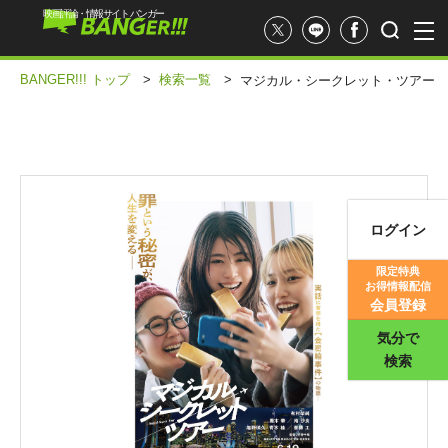
映画評論・情報サイト バンガー
BANGER!!! トップ
>
検索一覧
>
マジカル・シークレット・ツアー
ログイン
映画記事
限定特典
お得情報配信
映画評価
会員登録
気分で
検索