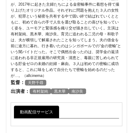
が、2017年に起きた主婦たちによる金密輸事件に着想を得て撮
り上げたオリジナル作品。それぞれに問題を抱えた３人の女性
が、犯罪という秘密を共有する中で固い絆で結ばれていくとと
もに、初めて自らの手で人生を選び取ることの喜びを知ってい
く姿を、ユーモアと緊張感を織り交ぜ描き出していく。主演は
有村架純、黒木華、南沙良。育児に追われる二児の母・和歌子
は、夫が横領して解雇されたことを知ってしまう。夫の借金を
前に途方に暮れ、行き着いたのはシンガポールでの“金の密輸”と
いう闇バイトだった。そこで偶然出会ったのは、奨学金の返済
に追われる非正規雇用の研究員・清恵と、毒親に苦しめられて
いる貯金ゼロの未婚の妊婦・麻由。３人は初めての密輸に成功
すると、これに味をしめて自分たちで密輸を始めるのだった
が…。（allcinema）
監督：
天野千尋
出演者：
有村架純
黒木華
南沙良
動画配信サービス