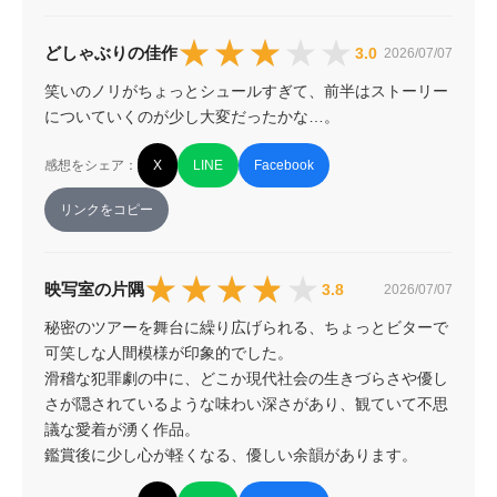
★★★★★
★★★★★
どしゃぶりの佳作
3.0
2026/07/07
笑いのノリがちょっとシュールすぎて、前半はストーリー
についていくのが少し大変だったかな…。
感想をシェア：
X
LINE
Facebook
リンクをコピー
★★★★★
★★★★★
映写室の片隅
3.8
2026/07/07
秘密のツアーを舞台に繰り広げられる、ちょっとビターで
可笑しな人間模様が印象的でした。

滑稽な犯罪劇の中に、どこか現代社会の生きづらさや優し
さが隠されているような味わい深さがあり、観ていて不思
議な愛着が湧く作品。

鑑賞後に少し心が軽くなる、優しい余韻があります。