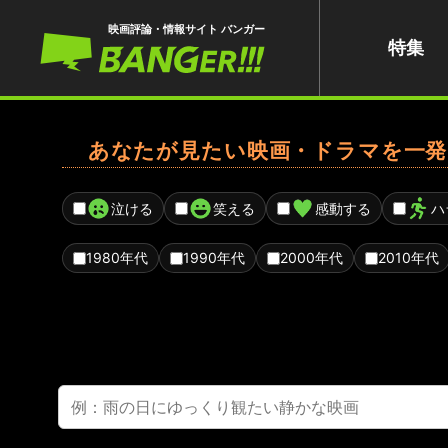
映画評論・情報サイト バンガー
特集
あなたが見たい映画・ドラマを一発
泣ける
笑える
感動する
ハ
1980年代
1990年代
2000年代
2010年代