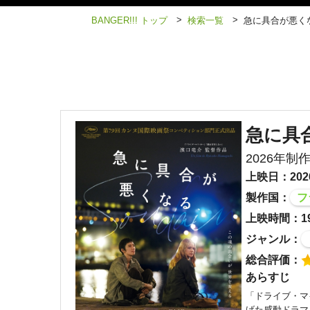
>
>
BANGER!!! トップ
検索一覧
急に具合が悪く
急に具
2026年制
上映日：202
製作国：
フ
上映時間：1
ジャンル：
総合評価：
あらすじ
「ドライブ・マ
げた感動ドラマ