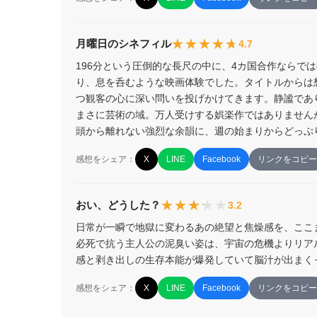
★★★★★
★★★★★
月曜日のシネフィル
4.7
196分という圧倒的な長尺の中に、4カ国合作ならで
り、息を呑むような映画体験でした。タイトルからは
つ観客の心に深い問いを投げかけてきます。静謐であ
まさに芸術の域。万人受けする娯楽作ではありません
頭から離れない強烈な余韻に、週の始まりからどっぷ
感想をシェア：
X
LINE
Facebook
リンクをコピー
★★★★★
★★★★★
おい、どうした？
3.2
日常が一瞬で地獄に変わるあの絶望と焦燥感を、ここ
必死で抗う主人公の泥臭い姿は、宇宙の危機よりリア
感と剥き出しの生存本能が爆発していて脳汁が出まく
感想をシェア：
X
LINE
Facebook
リンクをコピー