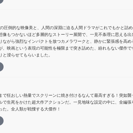
はの圧倒的な映像美と、人間の深淵に迫る人間ドラマがこれでもかと詰
想像もつかないほど多層的なストーリー展開で、一見不条理に思える出
りながら強烈なインパクトを放つカメラワークと、静かに緊張感を高め
が、映画という表現の可能性を極限まで突き詰めた、紛れもない傑作で
りと浸らせてもらいました。
まで狂おしい熱量でスクリーンに焼き付けるなんて最高すぎる！突如襲
ルで生死をかけた超大作アクションだ。一見地味な設定の中に、全編張
った。全人類が戦慄する大傑作！