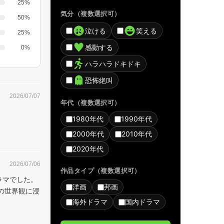
25%
気分（複数選択可）
50%
泣ける
笑える
25%
感動する
0%
ハラハラドキドキ
恐怖絶叫
2026/07/07
年代（複数選択可）
1980年代
1990年代
2000年代
2010年代
2020年代
2026/07/06
作品タイプ（複数選択可）
ラマでした。
洋画
邦画
の世界観に浸
海外ドラマ
国内ドラマ