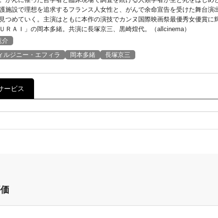
護施設で理想を追求するフランス人女性と、がんで余命宣告を受けた舞台演
見つめていく。主演はともに本作の演技でカンヌ国際映画祭最優秀女優賞に
ＲＡＩ」の岡本多緒。共演に長塚京三、黒崎煌代。（allcinema）
竜介
ィルジニー・エフィラ
岡本多緒
長塚京三
サービス
評価