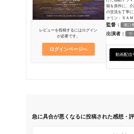
籍を原作に、介
の交流を丁寧に
ァリン：ＳＡＭＵ
監督：
濱口
レビューを投稿するにはログイン
出演者：
ヴ
が必要です。
ログインページへ
動画配信
急に具合が悪くなるに投稿された感想・