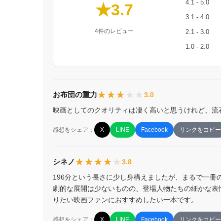
4.1 - 5.0
★3.7
3.1 - 4.0
4件のレビュー
2.1 - 3.0
1.0 - 2.0
★★★★★
★★★★★
お布団の重力
3.0
映画としてのクオリティは凄く高いと思うけれど、流
感想をシェア：
X
LINE
Facebook
リンクをコピー
★★★★★
★★★★★
シネノ
3.8
196分という長さに少し身構えましたが、まるで一
劇的な展開は少ないものの、登場人物たちの細かな表
りたい映画ファンにおすすめしたい一本です。
感想をシェア：
X
LINE
Facebook
リンクをコピー