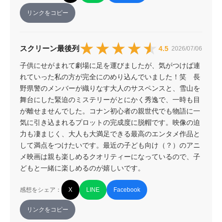
リンクをコピー
★★★★★
★★★★★
スクリーン最後列
4.5
2026/07/06
子供にせがまれて劇場に足を運びましたが、気がつけば連
れていった私の方が完全にのめり込んでいました！笑　長
野県警のメンバーが織りなす大人のサスペンスと、雪山を
舞台にした緊迫のミステリーがとにかく秀逸で、一時も目
が離せませんでした。コナン初心者の親世代でも物語に一
気に引き込まれるプロットの完成度に脱帽です。映像の迫
力も凄まじく、大人も大満足できる最高のエンタメ作品と
して満点をつけたいです。最近の子ども向け（？）のアニ
メ映画は親も楽しめるクオリティーになっているので、子
どもと一緒に楽しめるのが嬉しいです。
感想をシェア：
X
LINE
Facebook
リンクをコピー