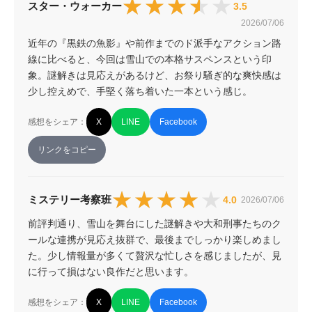
★★★★★
★★★★★
スター・ウォーカー
3.5
2026/07/06
近年の『黒鉄の魚影』や前作までのド派手なアクション路
線に比べると、今回は雪山での本格サスペンスという印
象。謎解きは見応えがあるけど、お祭り騒ぎ的な爽快感は
少し控えめで、手堅く落ち着いた一本という感じ。
感想をシェア：
X
LINE
Facebook
リンクをコピー
★★★★★
★★★★★
ミステリー考察班
4.0
2026/07/06
前評判通り、雪山を舞台にした謎解きや大和刑事たちのク
ールな連携が見応え抜群で、最後までしっかり楽しめまし
た。少し情報量が多くて贅沢な忙しさを感じましたが、見
に行って損はない良作だと思います。
感想をシェア：
X
LINE
Facebook