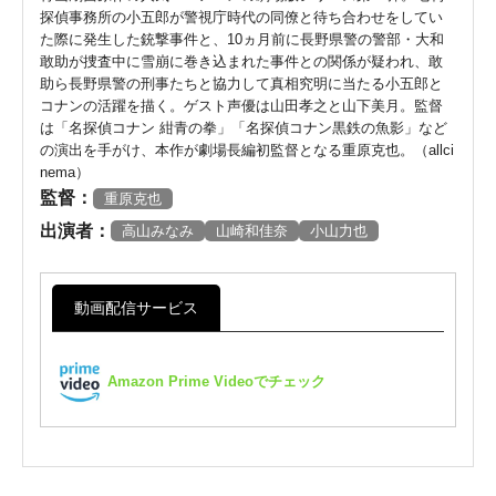
探偵事務所の小五郎が警視庁時代の同僚と待ち合わせをしてい
た際に発生した銃撃事件と、10ヵ月前に長野県警の警部・大和
敢助が捜査中に雪崩に巻き込まれた事件との関係が疑われ、敢
助ら長野県警の刑事たちと協力して真相究明に当たる小五郎と
コナンの活躍を描く。ゲスト声優は山田孝之と山下美月。監督
は「名探偵コナン 紺青の拳」「名探偵コナン黒鉄の魚影」など
の演出を手がけ、本作が劇場長編初監督となる重原克也。（allci
nema）
監督：
重原克也
出演者：
高山みなみ
山崎和佳奈
小山力也
動画配信サービス
Amazon Prime Videoでチェック