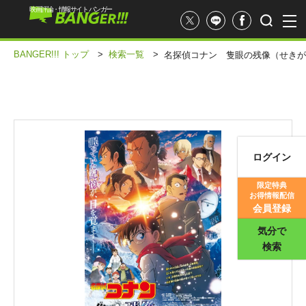
映画評論・情報サイト バンガー
BANGER!!! トップ
>
検索一覧
>
名探偵コナン 隻眼の残像（せきが
ログイン
映画記事
限定特典
お得情報配信
映画評価
会員登録
気分で
検索