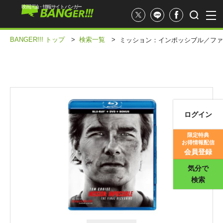
映画評論・情報サイト バンガー
BANGER!!! トップ
>
検索一覧
>
ミッション：インポッシブル／ファ
ログイン
映画記事
限定特典
お得情報配信
映画評価
会員登録
気分で
検索