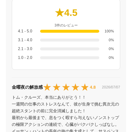
★4.5
3件のレビュー
4.1 - 5.0
100%
3.1 - 4.0
0%
2.1 - 3.0
0%
1.0 - 2.0
0%
★★★★★
★★★★★
金曜夜の解放感
4.8
2026/07/07
トム・クルーズ、本当にありがとう！！

一週間の仕事のストレスなんて、彼が生身で挑む異次元の
超絶スタントの前に完全消滅しました！

最初から最後まで、息をつく暇すら与えないノンストップ
の極限アクションの連続で、心臓がバクバクしっぱなし。

イーサン・ハントの長年の旅の集大成として、サスペンス