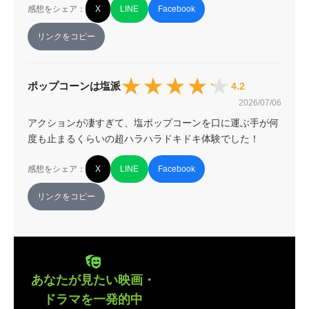
感想をシェア：
X
LINE
Facebook
リンクをコピー
★★★★★
★★★★★
ポップコーンは塩派
4.2
2026/07/06
アクションが凄すぎて、塩ポップコーンを口に運ぶ手が何
度も止まるくらいの超ハラハラドキドキ体験でした！
感想をシェア：
X
LINE
Facebook
リンクをコピー
あなたが見たい映画・
ドラマを一発的中