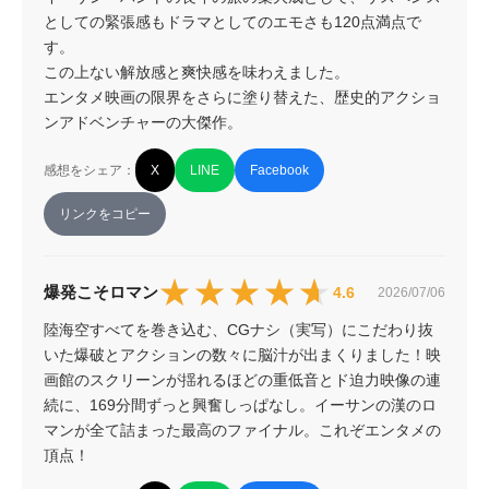
としての緊張感もドラマとしてのエモさも120点満点で
す。

この上ない解放感と爽快感を味わえました。

エンタメ映画の限界をさらに塗り替えた、歴史的アクショ
ンアドベンチャーの大傑作。
感想をシェア：
X
LINE
Facebook
リンクをコピー
★★★★★
★★★★★
爆発こそロマン
4.6
2026/07/06
陸海空すべてを巻き込む、CGナシ（実写）にこだわり抜
いた爆破とアクションの数々に脳汁が出まくりました！映
画館のスクリーンが揺れるほどの重低音とド迫力映像の連
続に、169分間ずっと興奮しっぱなし。イーサンの漢のロ
マンが全て詰まった最高のファイナル。これぞエンタメの
頂点！