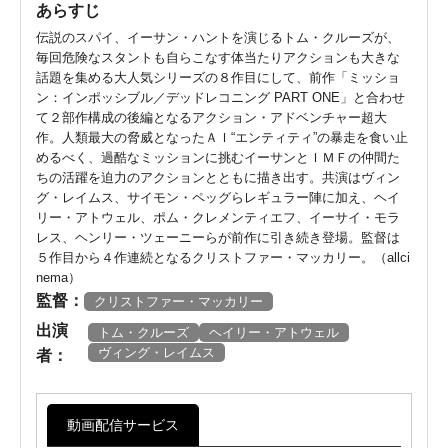
あらすじ
伝説のスパイ、イーサン・ハントを演じるトム・クルーズが、
毎回危険なスタントも自らこなす体当たりアクションも大きな
話題を集める大人気シリーズの８作目にして、前作「ミッショ
ン：インポッシブル／デッドレコニング PART ONE」と合わせ
て２部作構成の後編となるアクション・アドベンチャー超大
作。人類最大の脅威となったＡＩ“エンティティ”の暴走を食い止
めるべく、過酷なミッションに挑むイーサンとＩＭＦの仲間た
ちの活躍を迫力のアクションとともに描き出す。共演はヴィン
グ・レイムス、サイモン・ペッグらレギュラー陣に加え、ヘイ
リー・アトウェル、ポム・クレメンティエフ、イーサイ・モラ
レス、ヘンリー・ツェーニーらが前作に引き続き登場。監督は
５作目から４作連続となるクリストファー・マッカリー。（allci
nema）
監督：
クリストファー・マッカリー
出演
トム・クルーズ
ヘイリー・アトウェル
ヴィング・レイムス
者：
動画配信サービス