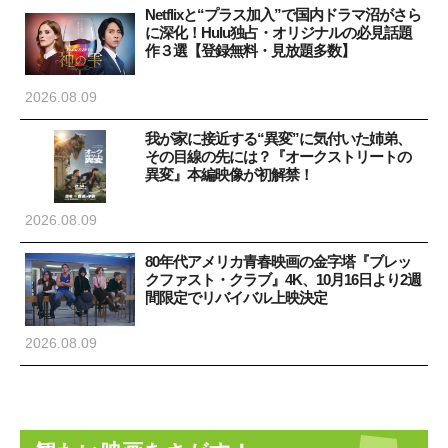
Netflixと“プラス加入”で国内ドラマ沼がさら
に深化！Hulu独占・オリジナルの必見話題
作３選【登録無料・見放題多数】
2026.08.09
我が家に接近する“異変”に気付いた姉弟、
その目線の先には？『オークストリートの
異変』本編映像が初解禁！
2026.08.09
80年代アメリカ青春映画の金字塔『ブレッ
クファスト・クラブ』4K、10月16日より2週
間限定でリバイバル上映決定
2026.08.09