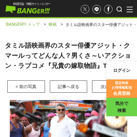
映画評論・情報サイト バンガー
BANGER!!! トップ
>
映画
>
タミル語映画界のスター俳優アジット・
タミル語映画界のスター俳優アジット・ク
マールってどんな人？男くさ～いアクショ
ン・ラブコメ『兄貴の嫁取物語』TV初放送
ログイン
映画記事
限定特典
< 前の写真
記事へ戻る
次の写真 >
お得情報配信
映画評価
会員登録
気分で
検索