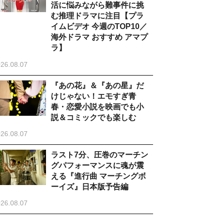
活に悩みながら難事件に挑
む推理ドラマに注目【プラ
イムビデオ 今週のTOP10／
海外ドラマ おすすめ アマプ
ラ】
26.08.07
『あの花』＆『あの星』だ
けじゃない！エモすぎ青
春・恋愛小説を映画でも小
説＆コミックでも楽しむ
26.08.07
ラスト7分、圧巻のマーチン
グパフォーマンスに魂が震
える『進行曲 マーチングボ
ーイズ』日本版予告編
26.08.07