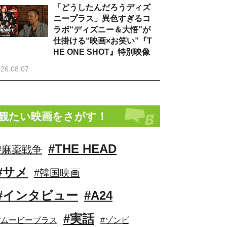
「どうしたんだろうディズ
ニープラス」異色すぎるコ
ラボ“ディズニー＆大悟”が
仕掛ける“映画×お笑い”『T
HE ONE SHOT』特別映像
26.08.07
観たい映画をさがす！
#THE HEAD
#麻薬戦争
#サメ
#韓国映画
#インタビュー
#A24
#実話
#ムービープラス
#ゾンビ