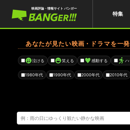
映画評論・情報サイト バンガー
特集
あなたが見たい映画・ドラマを一発
泣ける
笑える
感動する
ハ
1980年代
1990年代
2000年代
2010年代