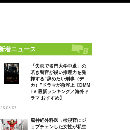
新着ニュース
「失恋で名門大学中退」の
若き警官が鋭い推理力を発
揮する“辞めたい刑事（デ
カ）”ドラマが急浮上【DMM
TV 最新ランキング／海外ド
ラマ おすすめ】
26.08.07
脳神経外科医→検視官にジ
ョブチェンした女性が私生