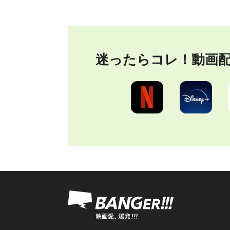
迷ったらコレ！
動画
« Fir