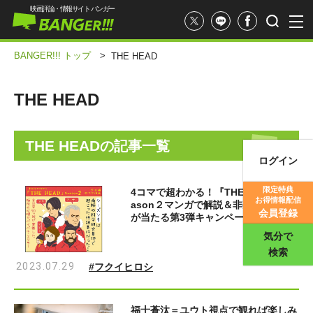
映画評論・情報サイト バンガー
BANGER!!! トップ
>
THE HEAD
THE HEAD
THE HEAD
の記事一覧
ログイン
映画記事
限定特典
4コマで超わかる！『THE HEAD』Se
お得情報配信
ason２マンガで解説＆非売品グッズ
映画評価
会員登録
が当たる第3弾キャンペーン開催
気分で
検索
2023.07.29
#フクイヒロシ
福士蒼汰＝ユウト視点で観れば楽しみ