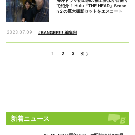
海外ドラマ初出演の福士蒼汰が自撮り
で紹介！ Hulu『THE HEAD』Seaso
n２の巨大撮影セットをエスコート
2023.07.09
#BANGER!!! 編集部
1
2
3
次
新着ニュース