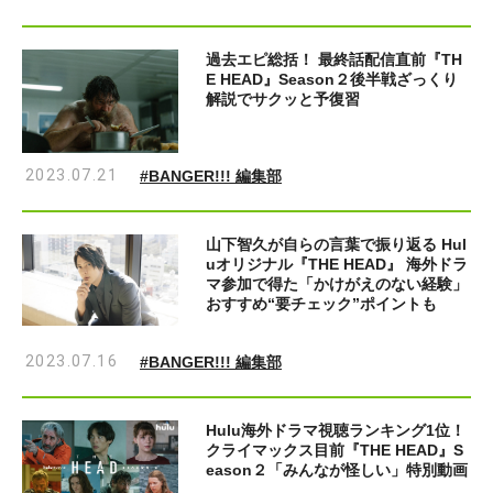
過去エピ総括！ 最終話配信直前『TH
E HEAD』Season２後半戦ざっくり
解説でサクッと予復習
2023.07.21
#BANGER!!! 編集部
山下智久が自らの言葉で振り返る Hul
uオリジナル『THE HEAD』 海外ドラ
マ参加で得た「かけがえのない経験」
おすすめ“要チェック”ポイントも
2023.07.16
#BANGER!!! 編集部
Hulu海外ドラマ視聴ランキング1位！
クライマックス目前『THE HEAD』S
eason２「みんなが怪しい」特別動画