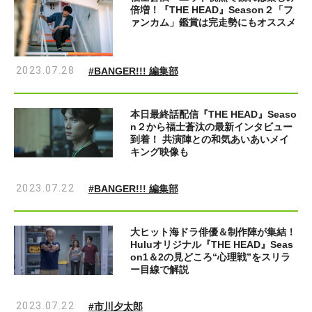
倍増！『THE HEAD』Season２「フ
ァンカム」鑑賞は完走勢にもオススメ
2023.07.28
#BANGER!!! 編集部
本日最終話配信『THE HEAD』Seaso
n２から福士蒼汰の最新インタビュー
到着！ 共演陣との和気あいあいメイ
キング映像も
2023.07.22
#BANGER!!! 編集部
大ヒット海ドラ俳優＆制作陣が集結！
Huluオリジナル『THE HEAD』Seas
on1＆2の見どころ“心理戦”をスリラ
ー目線で解説
2023.07.22
#市川夕太郎