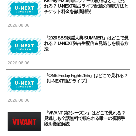
Kis-My-Ft2 15周年ツアーの配信はどこで見
れる？ U-NEXT独占ライブ配信の視聴方法と
チケット料金を徹底解説
2026.08.06
『2026 SBS歌謡大典 SUMMER』はどこで見
れる？ U-NEXT独占生配信＆見逃しを観る方
法
2026.08.06
『ONE Friday Fights 165』はどこで見れる？
【U-NEXT独占ライブ】
2026.08.06
『VIVANT 第2シーズン』はどこで見れる？
見逃しも全話無料で観られる唯一の視聴手
段を徹底解説