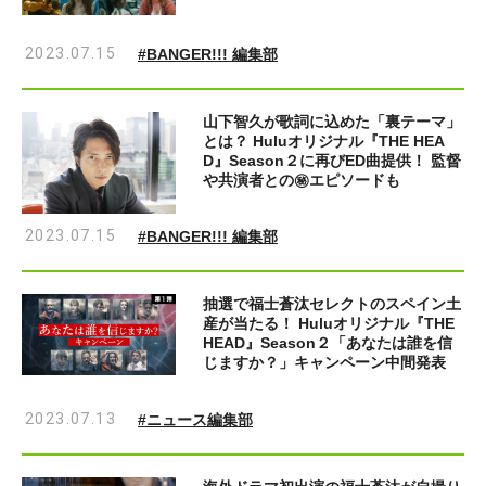
2023.07.15
#BANGER!!! 編集部
山下智久が歌詞に込めた「裏テーマ」
とは？ Huluオリジナル『THE HEA
D』Season２に再びED曲提供！ 監督
や共演者との㊙エピソードも
2023.07.15
#BANGER!!! 編集部
抽選で福士蒼汰セレクトのスペイン土
産が当たる！ Huluオリジナル『THE
HEAD』Season２「あなたは誰を信
じますか？」キャンペーン中間発表
2023.07.13
#ニュース編集部