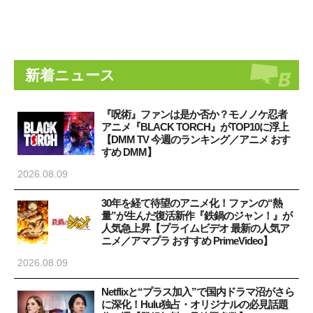
新着ニュース
『呪術』ファンは是か否か？モノノケ忍者
アニメ『BLACK TORCH』がTOP10に浮上
【DMM TV 今週のランキング／アニメ おす
すめ DMM】
2026.08.09
30年を経て待望のアニメ化！ファンの“熱
量”が生んだ復活新作『鉄鍋のジャン！』が
人気急上昇【プライムビデオ 最新の人気ア
ニメ／アマプラ おすすめ PrimeVideo】
2026.08.09
Netflixと“プラス加入”で国内ドラマ沼がさら
に深化！Hulu独占・オリジナルの必見話題