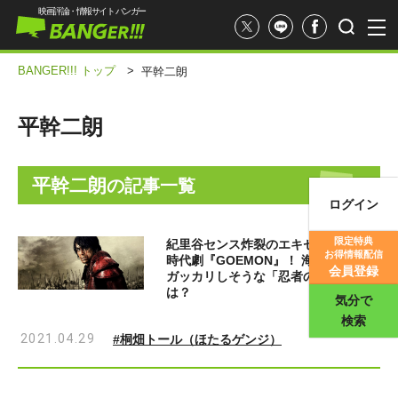
映画評論・情報サイト バンガー
BANGER!!! トップ
>
平幹二朗
平幹二朗
平幹二朗
の記事一覧
ログイン
映画記事
限定特典
紀里谷センス炸裂のエキセントリック
お得情報配信
時代劇『GOEMON』！ 海外ファンが
映画評価
会員登録
ガッカリしそうな「忍者の真実」と
は？
気分で
検索
2021.04.29
#桐畑トール（ほたるゲンジ）