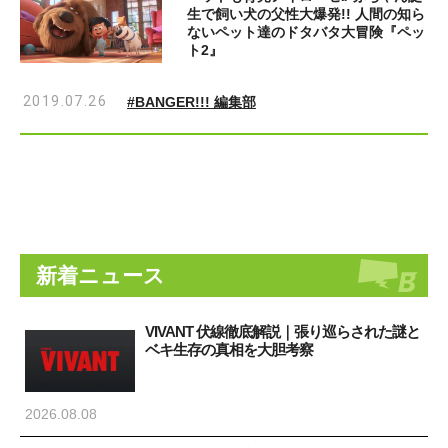
生で飼い犬の父性大爆発!! 人間の知ら
ないペット達のドタバタ大冒険『ペッ
ト2』
2019.07.26
#BANGER!!! 編集部
新着ニュース
VIVANT 伏線徹底解説｜張り巡らされた謎と
ベキ生存の真相を大胆考察
2026.08.08