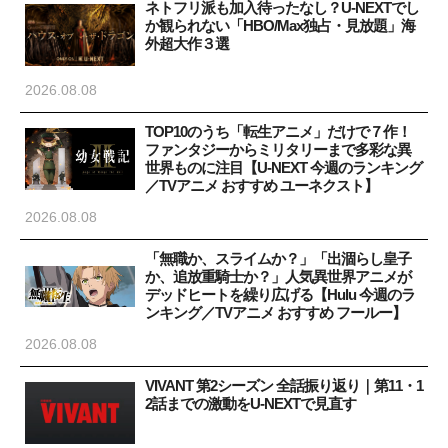
ネトフリ派も加入待ったなし？U-NEXTでし
か観られない「HBO/Max独占・見放題」海
外超大作３選
2026.08.08
TOP10のうち「転生アニメ」だけで７作！
ファンタジーからミリタリーまで多彩な異
世界ものに注目【U-NEXT 今週のランキング
／TVアニメ おすすめ ユーネクスト】
2026.08.08
「無職か、スライムか？」「出涸らし皇子
か、追放重騎士か？」人気異世界アニメが
デッドヒートを繰り広げる【Hulu 今週のラ
ンキング／TVアニメ おすすめ フールー】
2026.08.08
VIVANT 第2シーズン 全話振り返り｜第11・1
2話までの激動をU-NEXTで見直す