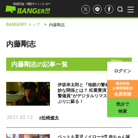
映画評論・情報サイト バンガー
BANGER!!! トップ
>
内藤剛志
内藤剛志
内藤剛志
の記事一覧
ログイン
映画記事
限定特典
伊坂幸太郎と『地獄の警備員』との奇
お得情報配信
妙な関係とは？ 松重豊演じる“恐怖の
映画評価
会員登録
警備員”がデジタルリマスターで29年
ぶりに蘇る！
気分で
検索
2021.02.12
#松崎健夫
ペットも育児ノイローゼ⁉ 赤ちゃん誕