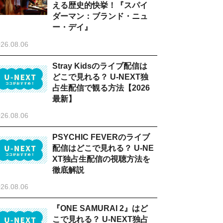
える歴史的快挙！『スパイ
ダーマン：ブランド・ニュ
ー・デイ』
26.08.06
Stray Kidsのライブ配信は
どこで見れる？ U-NEXT独
占生配信で観る方法【2026
最新】
26.08.06
PSYCHIC FEVERのライブ
配信はどこで見れる？ U-NE
XT独占生配信の視聴方法を
徹底解説
26.08.06
『ONE SAMURAI 2』はど
こで見れる？ U-NEXT独占