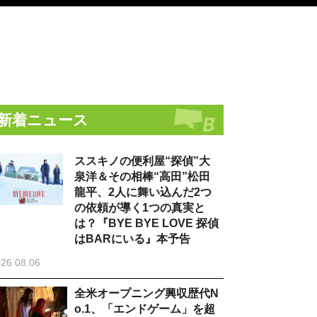
新着ニュース
ススキノの便利屋“探偵”大
泉洋＆その相棒“高田”松田
龍平、2人に舞い込んだ2つ
の依頼が導く1つの真実と
は？『BYE BYE LOVE 探偵
はBARにいる』本予告
26.08.06
全米オープニング興収歴代N
o.1、「エンドゲーム」を超