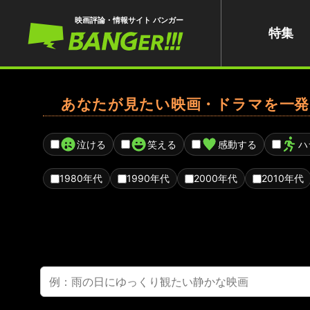
映画評論・情報サイト バンガー
特集
あなたが見たい映画・ドラマを一発
泣ける
笑える
感動する
ハ
1980年代
1990年代
2000年代
2010年代