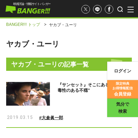
映画評論・情報サイト バンガー
BANGER!!! トップ
>
ヤカブ・ユーリ
ヤカブ・ユーリ
ヤカブ・ユーリ
の記事一覧
ログイン
映画記事
限定特典
『サンセット』そこにあるのは、“中
お得情報配信
毒性のある不穏”
映画評価
会員登録
気分で
検索
2019.03.15
#大倉眞一郎