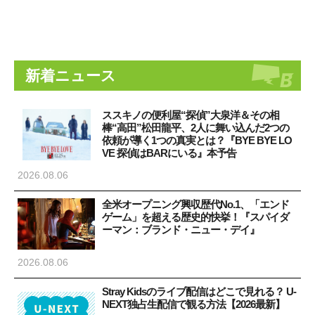
新着ニュース
ススキノの便利屋“探偵”大泉洋＆その相
棒“高田”松田龍平、2人に舞い込んだ2つの
依頼が導く1つの真実とは？『BYE BYE LO
VE 探偵はBARにいる』本予告
2026.08.06
全米オープニング興収歴代No.1、「エンド
ゲーム」を超える歴史的快挙！『スパイダ
ーマン：ブランド・ニュー・デイ』
2026.08.06
Stray Kidsのライブ配信はどこで見れる？ U-
NEXT独占生配信で観る方法【2026最新】