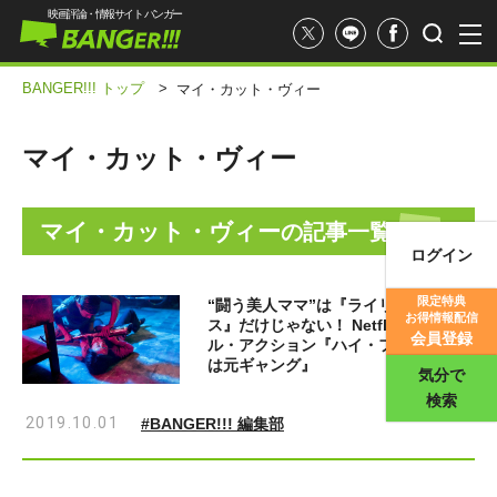
映画評論・情報サイト バンガー
BANGER!!! トップ
>
マイ・カット・ヴィー
マイ・カット・ヴィー
マイ・カット・ヴィー
の記事一覧
ログイン
映画記事
限定特典
“闘う美人ママ”は『ライリー・ノー
お得情報配信
ス』だけじゃない！ Netflixガチバト
映画評価
会員登録
ル・アクション『ハイ・フォン：ママ
は元ギャング』
気分で
検索
2019.10.01
#BANGER!!! 編集部