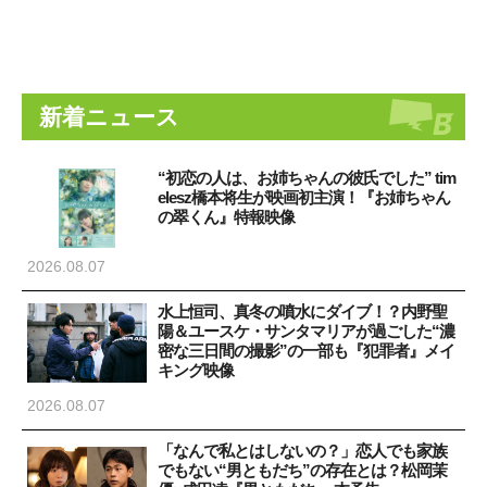
新着ニュース
“初恋の人は、お姉ちゃんの彼氏でした” tim
elesz橋本将生が映画初主演！『お姉ちゃん
の翠くん』特報映像
2026.08.07
水上恒司、真冬の噴水にダイブ！？内野聖
陽＆ユースケ・サンタマリアが過ごした“濃
密な三日間の撮影”の一部も『犯罪者』メイ
キング映像
2026.08.07
「なんで私とはしないの？」恋人でも家族
でもない“男ともだち”の存在とは？松岡茉