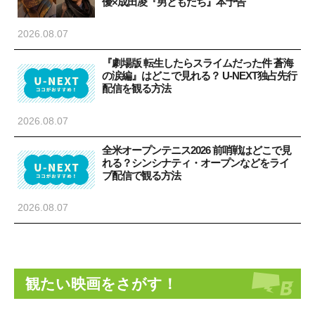
優×成田凌『男ともだち』本予告
2026.08.07
『劇場版 転生したらスライムだった件 蒼海
の涙編』はどこで見れる？ U-NEXT独占先行
配信を観る方法
2026.08.07
全米オープンテニス2026 前哨戦はどこで見
れる？シンシナティ・オープンなどをライ
ブ配信で観る方法
2026.08.07
観たい映画をさがす！