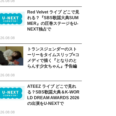
26.08.08
Red Velvet ライブ どこで見
れる？『SBS歌謡大典SUM
MER』の圧巻ステージをU-
NEXT独占で
26.08.08
トランスジェンダーのスト
ーリーをタイムスリップ×コ
メディで描く『となりのと
らんす少女ちゃん』予告編
26.08.08
ATEEZ ライブ どこで見れ
る？SBS歌謡大典＆K-WOR
LD DREAM AWARDS 2026
の出演をU-NEXTで
26.08.08