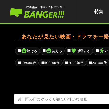
映画評論・情報サイト バンガー
特集
あなたが見たい映画・ドラマを一発
泣ける
笑える
感動する
ハ
1980年代
1990年代
2000年代
2010年代